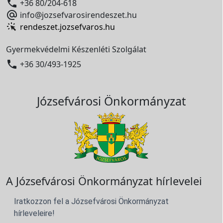

+36 80/204-618

info@jozsefvarosirendeszet.hu
rendeszet.jozsefvaros.hu
Gyermekvédelmi Készenléti Szolgálat

+36 30/493-1925
Józsefvárosi Önkormányzat
A Józsefvárosi Önkormányzat hírlevelei
Iratkozzon fel a Józsefvárosi Önkormányzat
hírleveleire!