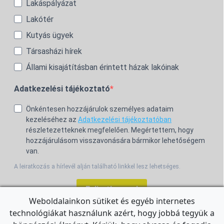
Lakáspályázat
Lakótér
Kutyás ügyek
Társasházi hírek
Állami kisajátításban érintett házak lakóinak
Adatkezelési tájékoztató
Önkéntesen hozzájárulok személyes adataim
kezeléséhez az
Adatkezelési tájékoztatóban
részletezetteknek megfelelően. Megértettem, hogy
hozzájárulásom visszavonására bármikor lehetőségem
van.
A leiratkozás a hírlevél alján található linkkel lesz lehetséges.
Feliratkozom!
Weboldalainkon sütiket és egyéb internetes
technológiákat használunk azért, hogy jobbá tegyük a
For the English Newsletter, click
HERE.