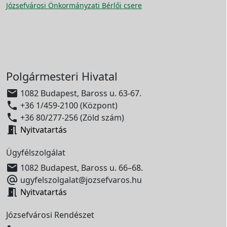
Józsefvárosi Önkormányzati Bérlői csere
Polgármesteri Hivatal

1082 Budapest, Baross u. 63-67.

+36 1/459-2100 (Központ)

+36 80/277-256 (Zöld szám)

Nyitvatartás
Ügyfélszolgálat

1082 Budapest, Baross u. 66–68.

ugyfelszolgalat@jozsefvaros.hu

Nyitvatartás
Józsefvárosi Rendészet