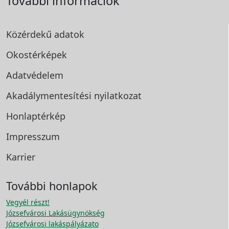
További információk
Közérdekű adatok
Okostérképek
Adatvédelem
Akadálymentesítési
nyilatkozat
Honlaptérkép
Impresszum
Karrier
További honlapok
Vegyél részt!
Józsefvárosi Lakásügynökség
Józsefvárosi lakáspályázato