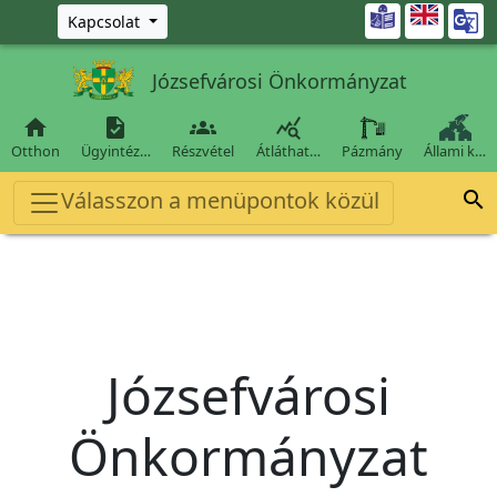
Ugrás a fő tartalomra

Kapcsolat
Józsefvárosi Önkormányzat




Otthon
Ügyintéz…
Részvétel
Átláthat…
Pázmány
Állami k…
Válasszon a menüpontok közül

Józsefvárosi
Önkormányzat