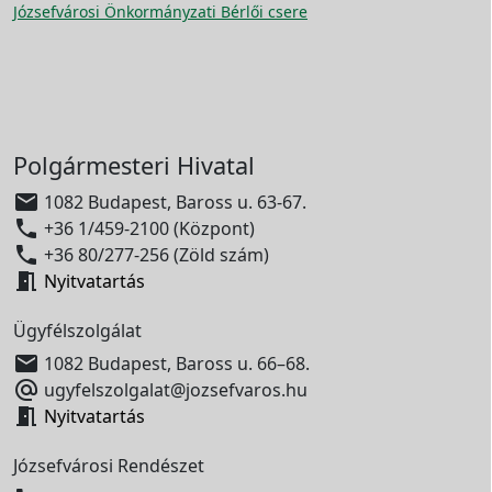
Józsefvárosi Önkormányzati Bérlői csere
Polgármesteri Hivatal

1082 Budapest, Baross u. 63-67.

+36 1/459-2100 (Központ)

+36 80/277-256 (Zöld szám)

Nyitvatartás
Ügyfélszolgálat

1082 Budapest, Baross u. 66–68.

ugyfelszolgalat@jozsefvaros.hu

Nyitvatartás
Józsefvárosi Rendészet