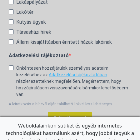
Lakáspályázat
Lakótér
Kutyás ügyek
Társasházi hírek
Állami kisajátításban érintett házak lakóinak
Adatkezelési tájékoztató
Önkéntesen hozzájárulok személyes adataim
kezeléséhez az
Adatkezelési tájékoztatóban
részletezetteknek megfelelően. Megértettem, hogy
hozzájárulásom visszavonására bármikor lehetőségem
van.
A leiratkozás a hírlevél alján található linkkel lesz lehetséges.
Feliratkozom!
Weboldalainkon sütiket és egyéb internetes
technológiákat használunk azért, hogy jobbá tegyük a
For the English Newsletter, click
HERE.