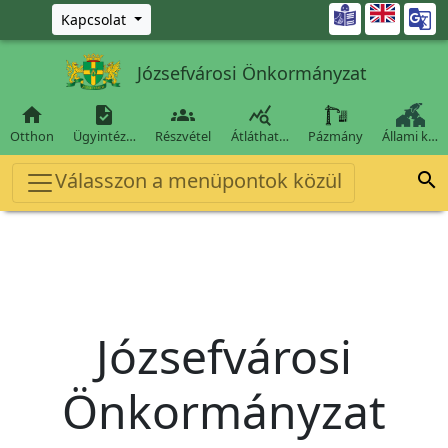
Ugrás a fő tartalomra

Kapcsolat
Józsefvárosi Önkormányzat




Otthon
Ügyintéz…
Részvétel
Átláthat…
Pázmány
Állami k…
Válasszon a menüpontok közül

Józsefvárosi
Önkormányzat