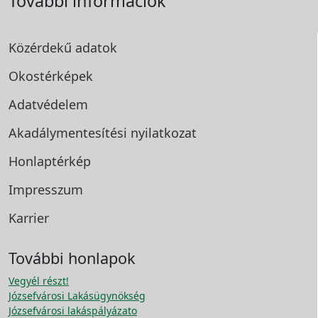
További információk
Közérdekű adatok
Okostérképek
Adatvédelem
Akadálymentesítési
nyilatkozat
Honlaptérkép
Impresszum
Karrier
További honlapok
Vegyél részt!
Józsefvárosi Lakásügynökség
Józsefvárosi lakáspályázato