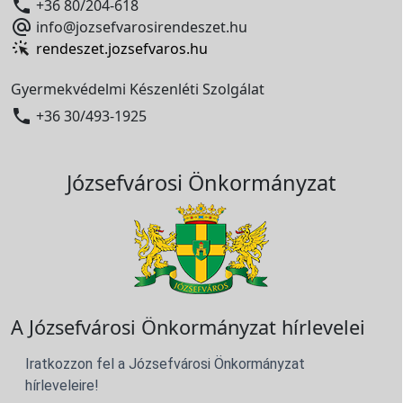

+36 80/204-618

info@jozsefvarosirendeszet.hu
rendeszet.jozsefvaros.hu
Gyermekvédelmi Készenléti Szolgálat

+36 30/493-1925
Józsefvárosi Önkormányzat
A Józsefvárosi Önkormányzat hírlevelei
Iratkozzon fel a Józsefvárosi Önkormányzat
hírleveleire!