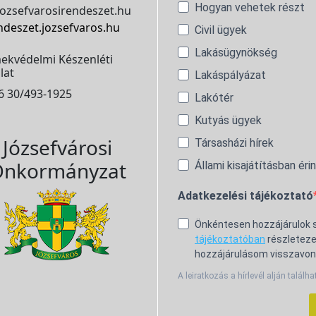
Hogyan vehetek részt
ozsefvarosirendeszet.hu
ndeszet.jozsefvaros.hu
Civil ügyek
Lakásügynökség
ekvédelmi Készenléti
lat
Lakáspályázat
6 30/493-1925
Lakótér
Kutyás ügyek
Józsefvárosi
Társasházi hírek
nkormányzat
Állami kisajátításban éri
Adatkezelési tájékoztató
Önkéntesen hozzájárulok
tájékoztatóban
részleteze
hozzájárulásom visszavon
A leiratkozás a hírlevél alján találha