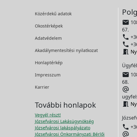
Polg
Közérdekű adatok

108
Okostérképek
67.

+36
Adatvédelem

+36
Akadálymentesítési
nyilatkozat

Ny
Honlaptérkép
Ügyfél

108
Impresszum
68.
Karrier

ugyfel
További honlapok

Ny
Vegyél részt!
József
Józsefvárosi Lakásügynökség

+3
Józsefvárosi lakáspályázato

Józsefvárosi Önkormányzati Bérlői