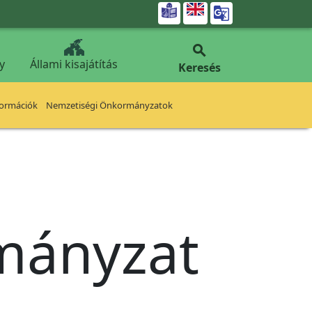


y
Állami kisajátítás
Keresés
formációk
Nemzetiségi Önkormányzatok
rmányzat