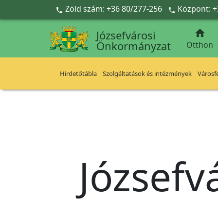
Ugrás a fő tartalomra
Zöld szám: +36 80/277-256
Központ: +



Józsefvárosi
Önkormányzat
Otthon
Hirdetőtábla
Szolgáltatások és intézmények
Városfe
Józsefv