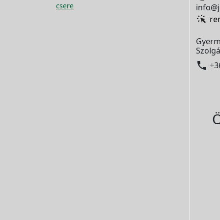
csere
info@j
re
Gyerm
Szolgá

+3
Ö