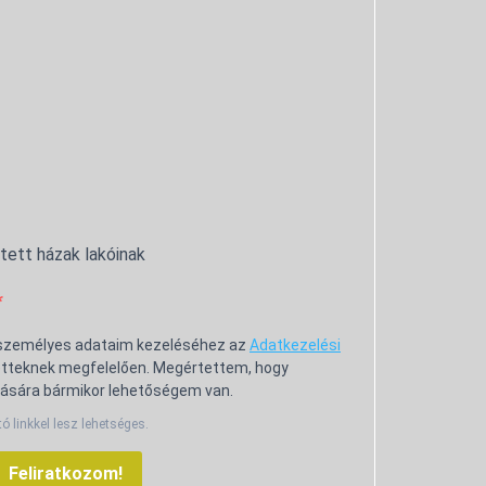
ntett házak lakóinak
 személyes adataim kezeléséhez az
Adatkezelési
tteknek megfelelően. Megértettem, hogy
ására bármikor lehetőségem van.
tó linkkel lesz lehetséges.
Feliratkozom!