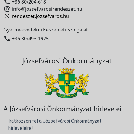

+36 80/204-618

info@jozsefvarosirendeszet.hu
rendeszet.jozsefvaros.hu
Gyermekvédelmi Készenléti Szolgálat

+36 30/493-1925
Józsefvárosi Önkormányzat
A Józsefvárosi Önkormányzat hírlevelei
Iratkozzon fel a Józsefvárosi Önkormányzat
hírleveleire!