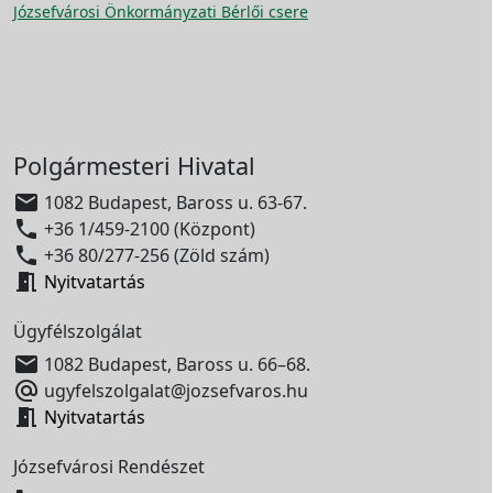
Józsefvárosi Önkormányzati Bérlői csere
Polgármesteri Hivatal

1082 Budapest, Baross u. 63-67.

+36 1/459-2100 (Központ)

+36 80/277-256 (Zöld szám)

Nyitvatartás
Ügyfélszolgálat

1082 Budapest, Baross u. 66–68.

ugyfelszolgalat@jozsefvaros.hu

Nyitvatartás
Józsefvárosi Rendészet