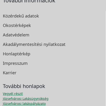
További információk
Közérdekű adatok
Okostérképek
Adatvédelem
Akadálymentesítési
nyilatkozat
Honlaptérkép
Impresszum
Karrier
További honlapok
Vegyél részt!
Józsefvárosi Lakásügynökség
Józsefvárosi lakáspályázato