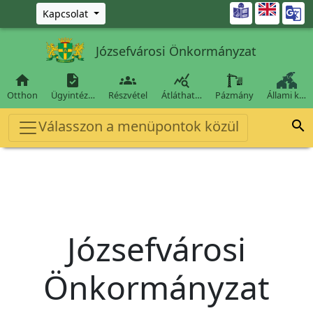
Ugrás a fő tartalomra

Kapcsolat
Józsefvárosi Önkormányzat




Otthon
Ügyintéz…
Részvétel
Átláthat…
Pázmány
Állami k…
Válasszon a menüpontok közül

Józsefvárosi
Önkormányzat