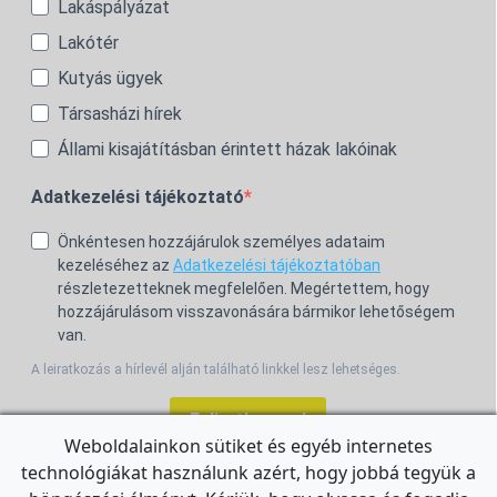
Lakáspályázat
Lakótér
Kutyás ügyek
Társasházi hírek
Állami kisajátításban érintett házak lakóinak
Adatkezelési tájékoztató
Önkéntesen hozzájárulok személyes adataim
kezeléséhez az
Adatkezelési tájékoztatóban
részletezetteknek megfelelően. Megértettem, hogy
hozzájárulásom visszavonására bármikor lehetőségem
van.
A leiratkozás a hírlevél alján található linkkel lesz lehetséges.
Feliratkozom!
Weboldalainkon sütiket és egyéb internetes
technológiákat használunk azért, hogy jobbá tegyük a
For the English Newsletter, click
HERE.