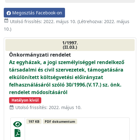
Megosztás Facebook-on
event_available
Utolsó frissítés:
2022. május 10.
(Létrehozva:
2022. május
10.
)
1/1997.
(II.03.)
Önkormányzati rendelet
Az egyházak, a jogi személyiséggel rendelkező
társadalmi és civil szervezetek, támogatására
elkülönített költségvetési előirányzat
felhasználásáról szóló 30/1996.(V.17.) sz. önk.
rendelet módosításáról
Hatályon kívül
Utolsó frissítés: 2022. május 10.
event_available
197 KB
PDF dokumentum