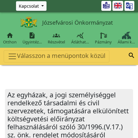
Ugrás a fő tartalomra

Kapcsolat
Józsefvárosi Önkormányzat




Otthon
Ügyintéz…
Részvétel
Átláthat…
Pázmány
Állami k…
Válasszon a menüpontok közül

Az egyházak, a jogi személyiséggel
rendelkező társadalmi és civil
szervezetek, támogatására elkülönített
költségvetési előirányzat
felhasználásáról szóló 30/1996.(V.17.)
sz. önk. rendelet módosításáról