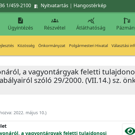
36 1/459-2100
Nyitvatartás
|
Hangostérkép




Ügyintézés
Részvétel
Átláthatóság
Pázmán
jlesztés
Közösség
Önkormányzat
Polgármesteri Hivatal
Választási in
ról, a vagyontárgyak feletti tulajdonos
bályairól szóló 29/2000. (VII.14.) sz. ö
ehozva:
2022. május 10.
)
let
onáról, a vagyontárgyak feletti tulajdonosi