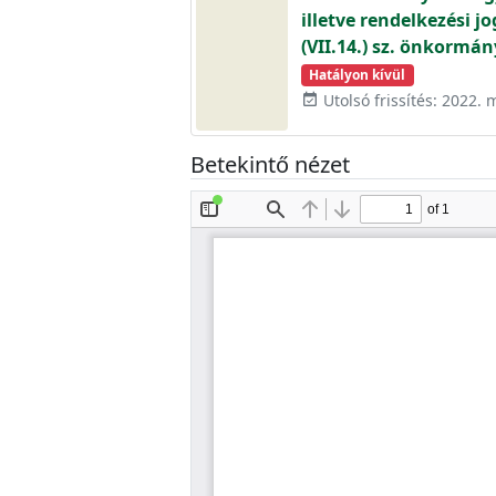
illetve rendelkezési j
(VII.14.) sz. önkormá
Hatályon kívül
Utolsó frissítés: 2022. 
event_available
Betekintő nézet