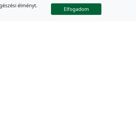
gészési élményt.
Elfogadom

Az oldal folytatódik