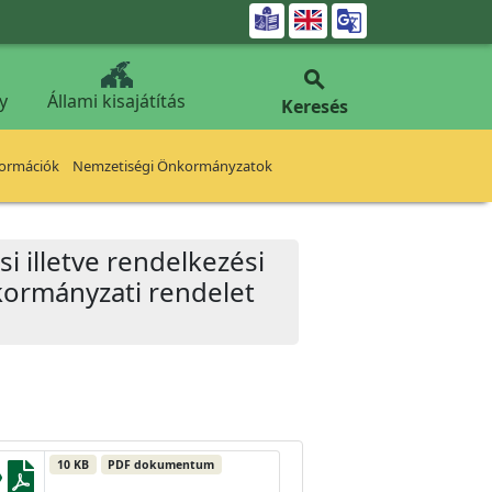


y
Állami kisajátítás
Keresés
formációk
Nemzetiségi Önkormányzatok
i illetve rendelkezési
nkormányzati rendelet
10 KB
PDF dokumentum