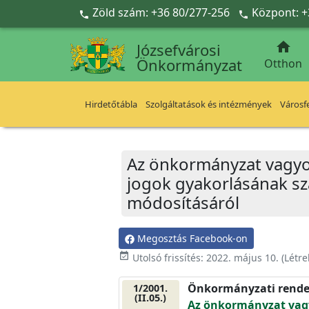
Ugrás a fő tartalomra
Zöld szám: +36 80/277-256
Központ: +



Józsefvárosi
Önkormányzat
Otthon
Hirdetőtábla
Szolgáltatások és intézmények
Városfe
Az önkormányzat vagyoná
jogok gyakorlásának sza
módosításáról
Megosztás Facebook-on
event_available
Utolsó frissítés:
2022. május 10.
(Létr
Önkormányzati rende
1/2001.
(II.05.)
Az önkormányzat vagy