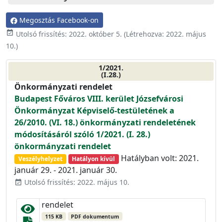
Megosztás Facebook-on
event_available
Utolsó frissítés:
2022. október 5.
(Létrehozva:
2022. május
10.
)
1/2021.
(I.28.)
Önkormányzati rendelet
Budapest Főváros VIII. kerület Józsefvárosi
Önkormányzat Képviselő-testületének a
26/2010. (VI. 18.) önkormányzati rendeletének
módosításáról szóló 1/2021. (I. 28.)
önkormányzati rendelet
Hatályban volt: 2021.
Veszélyhelyzet
Hatályon kívül
január 29. - 2021. január 30.
Utolsó frissítés: 2022. május 10.
event_available
rendelet
115 KB
PDF dokumentum