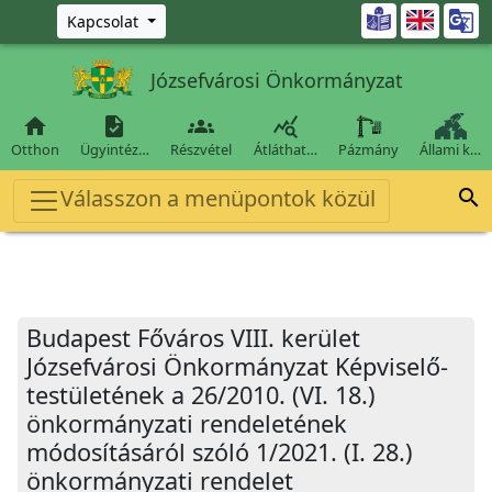
Ugrás a fő tartalomra

Kapcsolat
Józsefvárosi Önkormányzat




Otthon
Ügyintéz…
Részvétel
Átláthat…
Pázmány
Állami k…
Válasszon a menüpontok közül

Budapest Főváros VIII. kerület
Józsefvárosi Önkormányzat Képviselő-
testületének a 26/2010. (VI. 18.)
önkormányzati rendeletének
módosításáról szóló 1/2021. (I. 28.)
önkormányzati rendelet