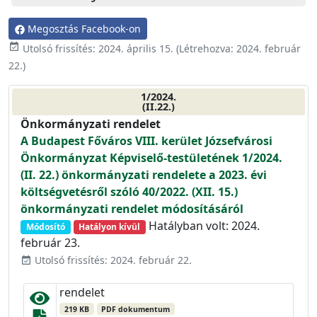
Megosztás Facebook-on
event_available
Utolsó frissítés:
2024. április 15.
(Létrehozva:
2024. február
22.
)
1/2024.
(II.22.)
Önkormányzati rendelet
A Budapest Főváros VIII. kerület Józsefvárosi
Önkormányzat Képviselő-testületének 1/2024.
(II. 22.) önkormányzati rendelete a 2023. évi
költségvetésről szóló 40/2022. (XII. 15.)
önkormányzati rendelet módosításáról
Hatályban volt: 2024.
Módosító
Hatályon kívül
február 23.
Utolsó frissítés: 2024. február 22.
event_available
rendelet
219 KB
PDF dokumentum