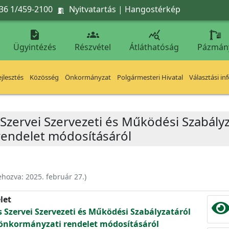
36 1/459-2100
Nyitvatartás
|
Hangostérkép




Ügyintézés
Részvétel
Átláthatóság
Pázmán
jlesztés
Közösség
Önkormányzat
Polgármesteri Hivatal
Választási in
 Szervei Szervezeti és Működési Szabály
 rendelet módosításáról
ehozva:
2025. február 27.
)
let
s Szervei Szervezeti és Működési Szabályzatáról
.) önkormányzati rendelet módosításáról