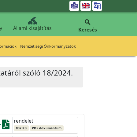


y
Állami kisajátítás
Keresés
formációk
Nemzetiségi Önkormányzatok
zatáról szóló 18/2024.
rendelet
837 KB
PDF dokumentum