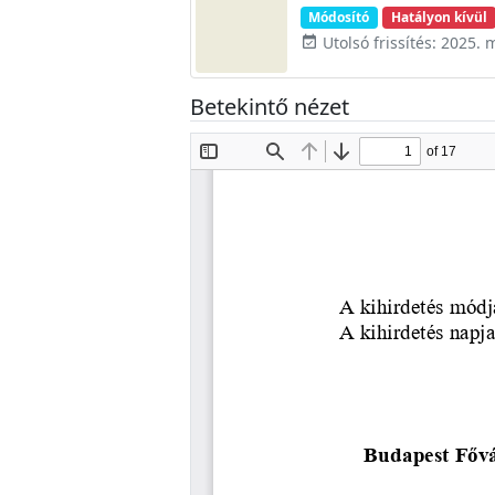
Módosító
Hatályon kívül
Utolsó frissítés: 2025. 
event_available
Betekintő nézet