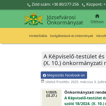
Ugrás a fő tartalomra
Zöld szám: +36 80/277-256
Központ: +



Józsefvárosi
Önkormányzat
Otthon
Hirdetőtábla
Szolgáltatások és intézmények
Városfe
A Képviselő-testület és
(X. 10.) önkormányzati
Megosztás Facebook-on
event_available
Utolsó frissítés:
2025. március 3.
(Létr
Önkormányzati rende
1/2025.
(II.27.)
A Képviselő-testület é
szóló 18/2024. (X. 10