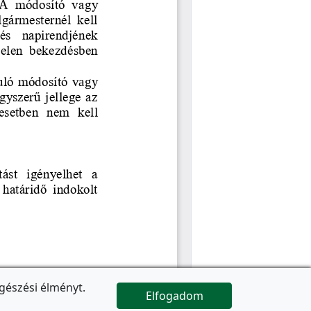
gészési élményt.
Elfogadom

Az oldal folytatódik