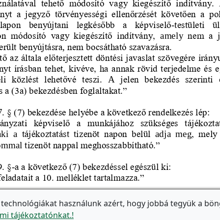
 technológiákat használunk azért, hogy jobbá tegyük a bön
mi tájékoztatónkat.!