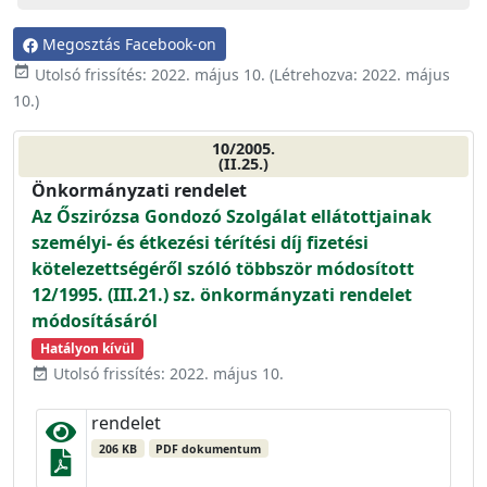
Megosztás Facebook-on
event_available
Utolsó frissítés:
2022. május 10.
(Létrehozva:
2022. május
10.
)
10/2005.
(II.25.)
Önkormányzati rendelet
Az Őszirózsa Gondozó Szolgálat ellátottjainak
személyi- és étkezési térítési díj fizetési
kötelezettségéről szóló többször módosított
12/1995. (III.21.) sz. önkormányzati rendelet
módosításáról
Hatályon kívül
Utolsó frissítés: 2022. május 10.
event_available
rendelet
206 KB
PDF dokumentum