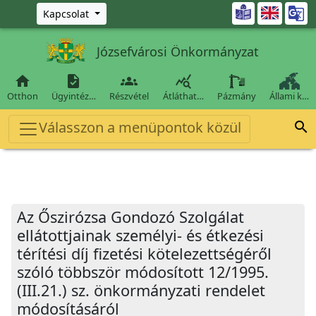
Ugrás a fő tartalomra

Kapcsolat
Józsefvárosi Önkormányzat




Otthon
Ügyintéz…
Részvétel
Átláthat…
Pázmány
Állami k…
Válasszon a menüpontok közül

Az Őszirózsa Gondozó Szolgálat
ellátottjainak személyi- és étkezési
térítési díj fizetési kötelezettségéről
szóló többször módosított 12/1995.
(III.21.) sz. önkormányzati rendelet
módosításáról