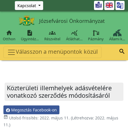
Ugrás a fő tartalomra

Kapcsolat
Józsefvárosi Önkormányzat




Otthon
Ügyintéz…
Részvétel
Átláthat…
Pázmány
Állami k…
Válasszon a menüpontok közül

Közterületi illemhelyek adásvételére
vonatkozó szerződés módosításáról
Megosztás Facebook-on
event_available
Utolsó frissítés:
2022. május 11.
(Létrehozva:
2022. május
11.
)