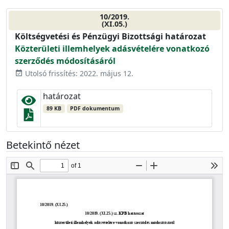
10/2019.
(XI.05.)
Költségvetési és Pénzügyi Bizottsági határozat
Közterületi illemhelyek adásvételére vonatkozó
szerződés módosításáról
Utolsó frissítés: 2022. május 12.
event_available
határozat
89 KB
PDF dokumentum
Betekintő nézet