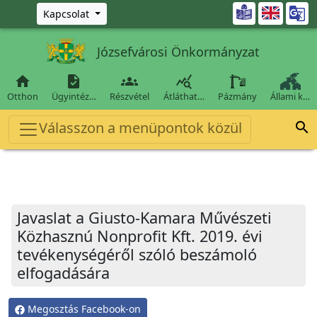
Ugrás a fő tartalomra

Kapcsolat
Józsefvárosi Önkormányzat




Otthon
Ügyintéz…
Részvétel
Átláthat…
Pázmány
Állami k…
Válasszon a menüpontok közül

Javaslat a Giusto-Kamara Művészeti
Közhasznú Nonprofit Kft. 2019. évi
tevékenységéről szóló beszámoló
elfogadására
Megosztás Facebook-on