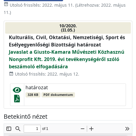
event_available
Utolsó frissítés:
2022. május 11.
(Létrehozva:
2022. május
11.
)
10/2020.
(II.05.)
Kulturális, Civil, Oktatási, Nemzetiségi, Sport és
Esélyegyenlőségi Bizottsági határozat
Javaslat a Giusto-Kamara Művészeti Közhasznú
Nonprofit Kft. 2019. évi tevékenységéről szóló
beszámoló elfogadására
Utolsó frissítés: 2022. május 12.
event_available
határozat
328 KB
PDF dokumentum
Betekintő nézet