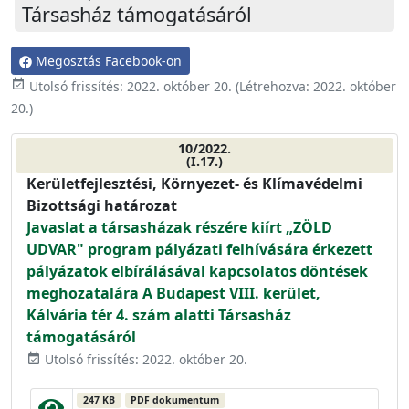
Társasház támogatásáról
Megosztás Facebook-on
event_available
Utolsó frissítés:
2022. október 20.
(Létrehozva:
2022. október
20.
)
10/2022.
(I.17.)
Kerületfejlesztési, Környezet- és Klímavédelmi
Bizottsági határozat
Javaslat a társasházak részére kiírt „ZÖLD
UDVAR" program pályázati felhívására érkezett
pályázatok elbírálásával kapcsolatos döntések
meghozatalára A Budapest VIII. kerület,
Kálvária tér 4. szám alatti Társasház
támogatásáról
Utolsó frissítés: 2022. október 20.
event_available
247 KB
PDF dokumentum