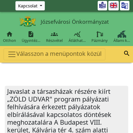
Ugrás a fő tartalomra

Kapcsolat
Józsefvárosi Önkormányzat




Otthon
Ügyintéz…
Részvétel
Átláthat…
Pázmány
Állami k…
Válasszon a menüpontok közül

Javaslat a társasházak részére kiírt
„ZÖLD UDVAR" program pályázati
felhívására érkezett pályázatok
elbírálásával kapcsolatos döntések
meghozatalára A Budapest VIII.
kerület, Kálvária tér 4. szám alatti