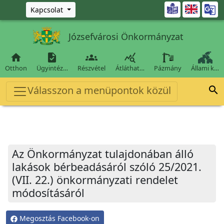
Ugrás a fő tartalomra

Kapcsolat
Józsefvárosi Önkormányzat




Otthon
Ügyintéz…
Részvétel
Átláthat…
Pázmány
Állami k…
Válasszon a menüpontok közül

Az Önkormányzat tulajdonában álló
lakások bérbeadásáról szóló 25/2021.
(VII. 22.) önkormányzati rendelet
módosításáról
Megosztás Facebook-on