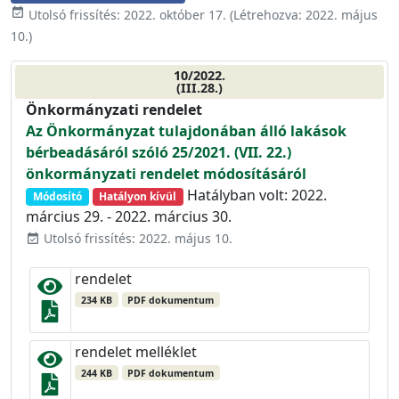
event_available
Utolsó frissítés:
2022. október 17.
(Létrehozva:
2022. május
10.
)
10/2022.
(III.28.)
Önkormányzati rendelet
Az Önkormányzat tulajdonában álló lakások
bérbeadásáról szóló 25/2021. (VII. 22.)
önkormányzati rendelet módosításáról
Hatályban volt: 2022.
Módosító
Hatályon kívül
március 29. - 2022. március 30.
Utolsó frissítés: 2022. május 10.
event_available
rendelet
234 KB
PDF dokumentum
rendelet melléklet
244 KB
PDF dokumentum