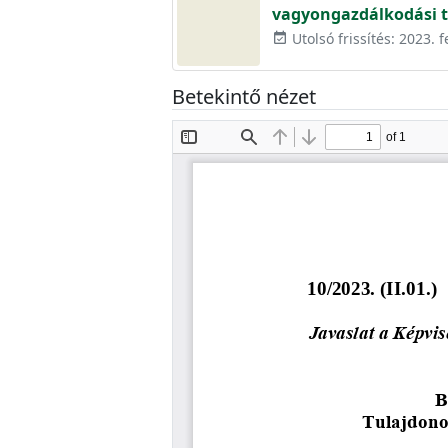
vagyongazdálkodási 
Utolsó frissítés: 2023. f
event_available
Betekintő nézet