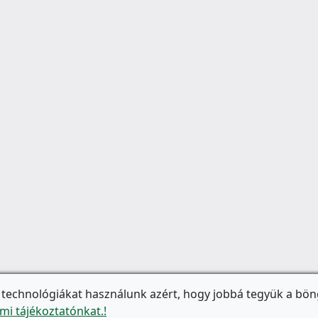
 technológiákat használunk azért, hogy jobbá tegyük a bön
mi tájékoztatónkat.!