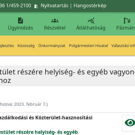
36 1/459-2100
Nyitvatartás
|
Hangostérkép




Ügyintézés
Részvétel
Átláthatóság
Pázmán
jlesztés
Közösség
Önkormányzat
Polgármesteri Hivatal
Választási in
stület részére helyiség- és egyéb vagyo
hoz
ehozva:
2023. február 7.
)
zdálkodási és Közterület-hasznosítási
estület részére helyiség- és egyéb