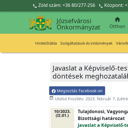
Ugrás a fő tartalomra
Zöld szám: +36 80/277-256
Központ: +



Józsefvárosi
Önkormányzat
Otthon
Hirdetőtábla
Szolgáltatások és intézmények
Városfe
Javaslat a Képviselő-te
döntések meghozatalá
Megosztás Facebook-on
event_available
Utolsó frissítés:
2023. február 7.
(Létr
Tulajdonosi, Vagyonga
10/2023.
(II.01.)
Bizottsági határozat
Javaslat a Képviselő-t