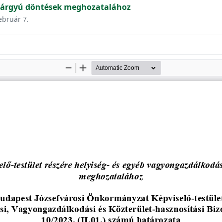
tárgyú döntések meghozatalához
ebruár 7.