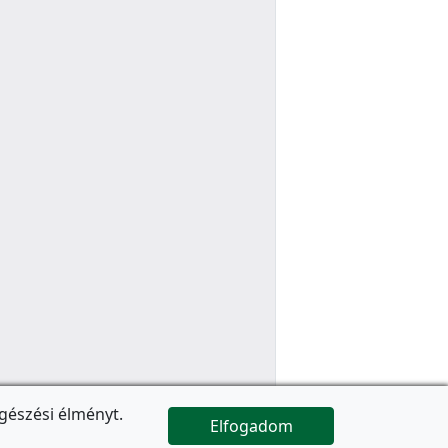
gészési élményt.
Elfogadom

Az oldal folytatódik