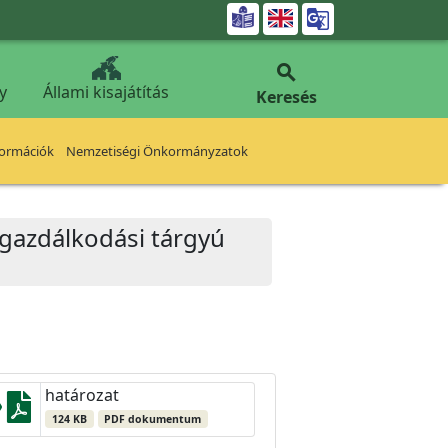


y
Állami kisajátítás
Keresés
formációk
Nemzetiségi Önkormányzatok
ngazdálkodási tárgyú
határozat
124 KB
PDF dokumentum