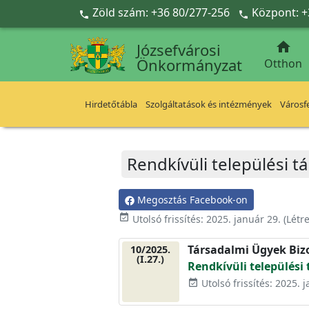
Ugrás a fő tartalomra
Zöld szám: +36 80/277-256
Központ: +



Józsefvárosi
Önkormányzat
Otthon
Hirdetőtábla
Szolgáltatások és intézmények
Városfe
Rendkívüli települési 
Megosztás Facebook-on
event_available
Utolsó frissítés:
2025. január 29.
(Létr
Társadalmi Ügyek Biz
10/2025.
(I.27.)
Rendkívüli települési
Utolsó frissítés: 2025. 
event_available