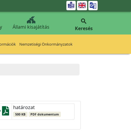


y
Állami kisajátítás
Keresés
formációk
Nemzetiségi Önkormányzatok
határozat
500 KB
PDF dokumentum