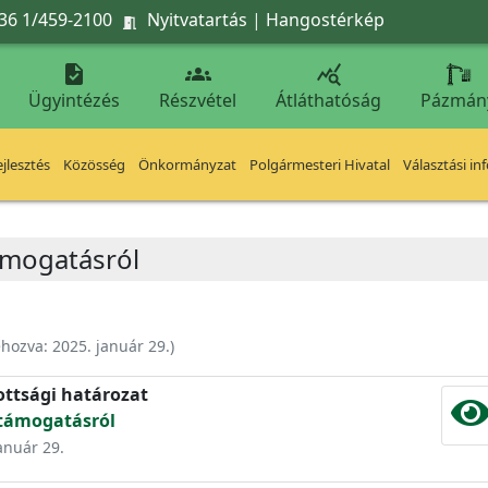
36 1/459-2100
Nyitvatartás
|
Hangostérkép




Ügyintézés
Részvétel
Átláthatóság
Pázmán
jlesztés
Közösség
Önkormányzat
Polgármesteri Hivatal
Választási in
támogatásról
ehozva:
2025. január 29.
)
ottsági határozat
 támogatásról
január 29.