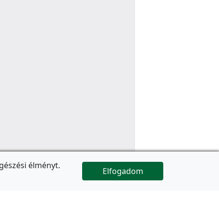
gészési élményt.
Elfogadom

Az oldal folytatódik