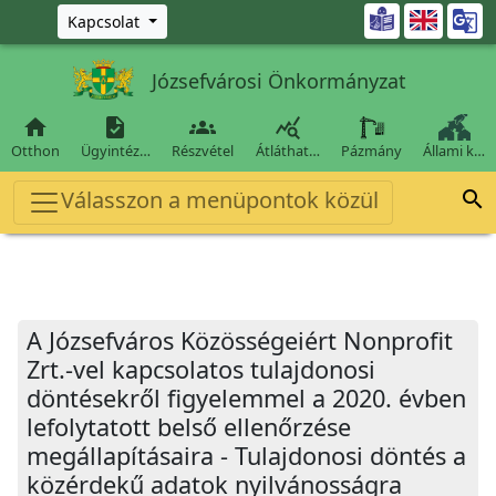
Ugrás a fő tartalomra

Kapcsolat
Józsefvárosi Önkormányzat




Otthon
Ügyintéz…
Részvétel
Átláthat…
Pázmány
Állami k…
Válasszon a menüpontok közül

A Józsefváros Közösségeiért Nonprofit
Zrt.-vel kapcsolatos tulajdonosi
döntésekről figyelemmel a 2020. évben
lefolytatott belső ellenőrzése
megállapításaira - Tulajdonosi döntés a
közérdekű adatok nyilvánosságra