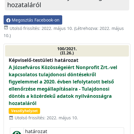
hozataláról
Megosztás Facebook-on
event_available
Utolsó frissítés:
2022. május 10.
(Létrehozva:
2022. május
10.
)
100/2021.
(II.26.)
Képviselő-testületi határozat
A Józsefváros Közösségeiért Nonprofit Zrt.-vel
kapcsolatos tulajdonosi döntésekről
figyelemmel a 2020. évben lefolytatott belső
ellenőrzése megállapításaira - Tulajdonosi
döntés a közérdekű adatok nyilvánosságra
hozataláról
Veszélyhelyzet
Utolsó frissítés: 2022. május 10.
event_available
határozat