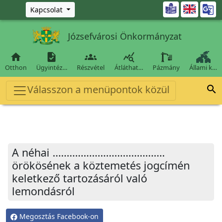
Ugrás a fő tartalomra

Kapcsolat
Józsefvárosi Önkormányzat




Otthon
Ügyintéz…
Részvétel
Átláthat…
Pázmány
Állami k…
Válasszon a menüpontok közül

A néhai ………………………………….
örökösének a köztemetés jogcímén
keletkező tartozásáról való
lemondásról
Megosztás Facebook-on