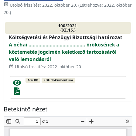
event_available
Utolsó frissítés:
2022. október 20.
(Létrehozva:
2022. október
20.
)
100/2021.
(XI.15.)
Költségvetési és Pénzügyi Bizottsági határozat
A néhai …………………………………. örökösének a
köztemetés jogcímén keletkező tartozásáról
való lemondásról
Utolsó frissítés: 2022. október 20.
event_available
166 KB
PDF dokumentum
Betekintő nézet