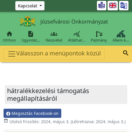
Ugrás a fő tartalomra

Kapcsolat
Józsefvárosi Önkormányzat




Otthon
Ügyintéz…
Részvétel
Átláthat…
Pázmány
Állami k…
Válasszon a menüpontok közül

hátralékkezelési támogatás
megállapításáról
Megosztás Facebook-on
event_available
Utolsó frissítés:
2024. május 3.
(Létrehozva:
2024. május 3.
)