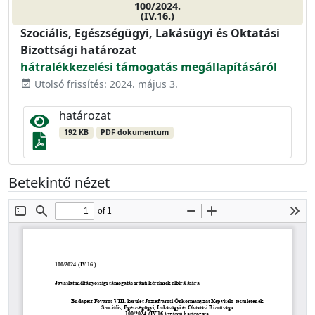
100/2024.
(IV.16.)
Szociális, Egészségügyi, Lakásügyi és Oktatási
Bizottsági határozat
hátralékkezelési támogatás megállapításáról
Utolsó frissítés: 2024. május 3.
event_available
határozat
192 KB
PDF dokumentum
Betekintő nézet