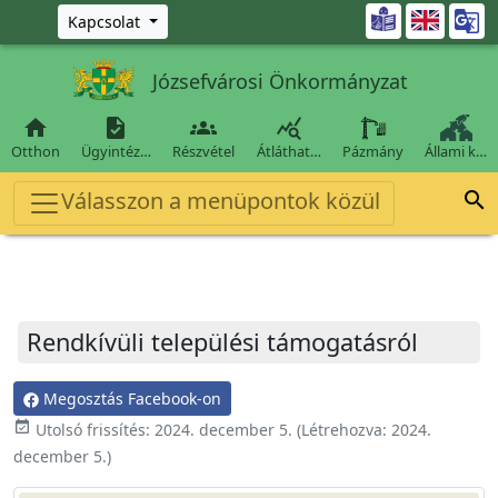
Ugrás a fő tartalomra

Kapcsolat
Józsefvárosi Önkormányzat




Otthon
Ügyintéz…
Részvétel
Átláthat…
Pázmány
Állami k…
Válasszon a menüpontok közül

Rendkívüli települési támogatásról
Megosztás Facebook-on
event_available
Utolsó frissítés:
2024. december 5.
(Létrehozva:
2024.
december 5.
)