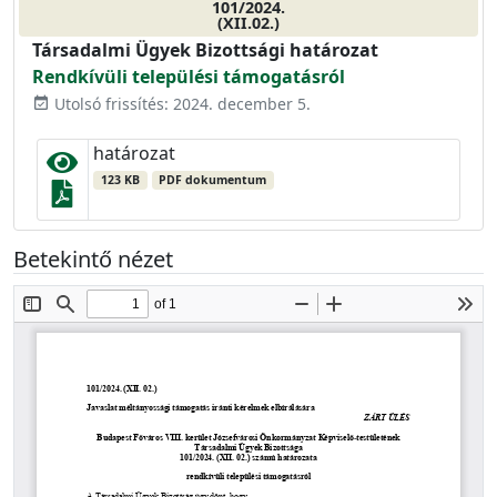
101/2024.
(XII.02.)
Társadalmi Ügyek Bizottsági határozat
Rendkívüli települési támogatásról
Utolsó frissítés: 2024. december 5.
event_available
határozat
123 KB
PDF dokumentum
Betekintő nézet