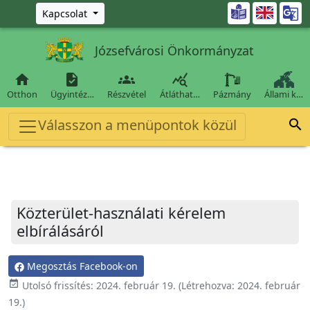
Ugrás a fő tartalomra

Kapcsolat
Józsefvárosi Önkormányzat




Otthon
Ügyintéz…
Részvétel
Átláthat…
Pázmány
Állami k…
Válasszon a menüpontok közül

Közterület-használati kérelem
elbírálásáról
Megosztás Facebook-on
event_available
Utolsó frissítés:
2024. február 19.
(Létrehozva:
2024. február
19.
)