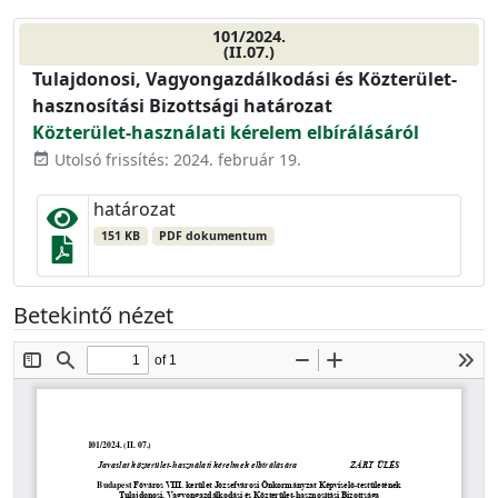
101/2024.
(II.07.)
Tulajdonosi, Vagyongazdálkodási és Közterület-
hasznosítási Bizottsági határozat
Közterület-használati kérelem elbírálásáról
Utolsó frissítés: 2024. február 19.
event_available
határozat
151 KB
PDF dokumentum
Betekintő nézet