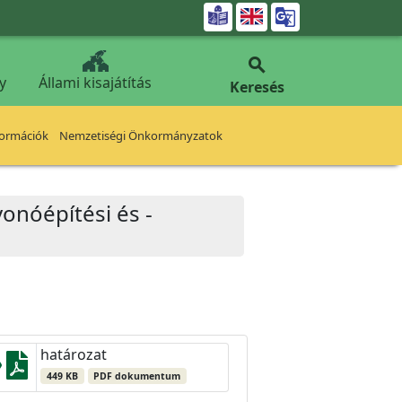


y
Állami kisajátítás
Keresés
formációk
Nemzetiségi Önkormányzatok
vonóépítési és -
határozat
449 KB
PDF dokumentum