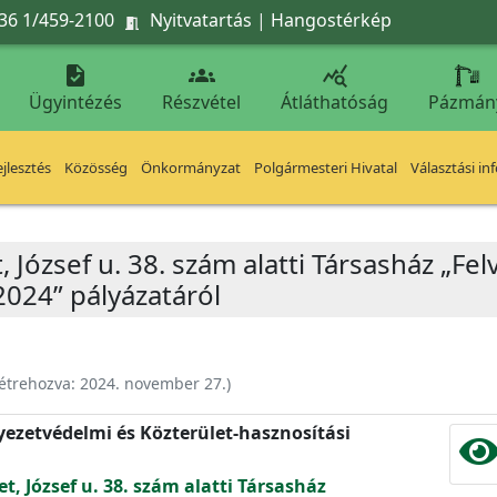
36 1/459-2100
Nyitvatartás
|
Hangostérkép




Ügyintézés
Részvétel
Átláthatóság
Pázmán
jlesztés
Közösség
Önkormányzat
Polgármesteri Hivatal
Választási in
, József u. 38. szám alatti Társasház „Fel
2024” pályázatáról
étrehozva:
2024. november 27.
)
nyezetvédelmi és Közterület-hasznosítási
et, József u. 38. szám alatti Társasház