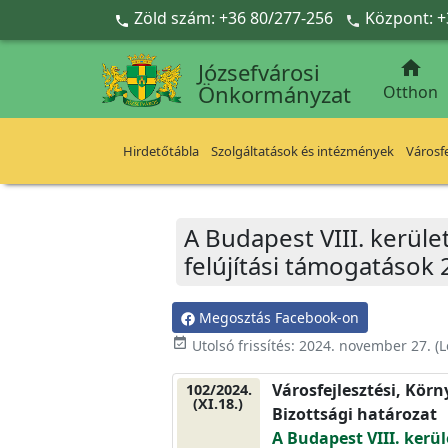
Ugrás a fő tartalomra
Zöld szám: +36 80/277-256
Központ: +



Józsefvárosi
Önkormányzat
Otthon
Hirdetőtábla
Szolgáltatások és intézmények
Városfe
A Budapest VIII. kerület
felújítási támogatások 
Megosztás Facebook-on
event_available
Utolsó frissítés:
2024. november 27.
(L
Városfejlesztési, Kör
102/2024.
(XI.18.)
Bizottsági határozat
A Budapest VIII. kerül