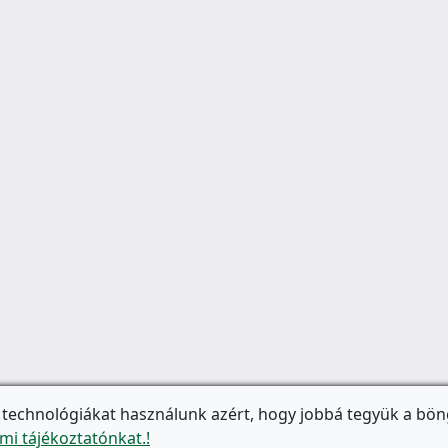
 technológiákat használunk azért, hogy jobbá tegyük a bön
mi tájékoztatónkat.!