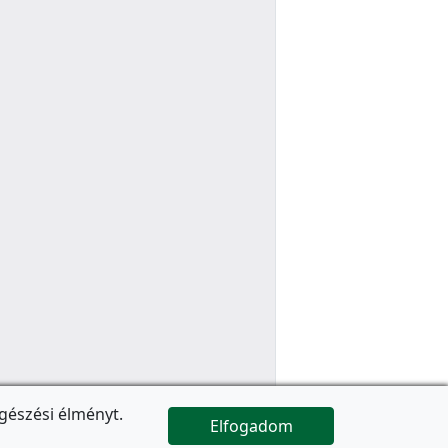
gészési élményt.
Elfogadom

Az oldal folytatódik