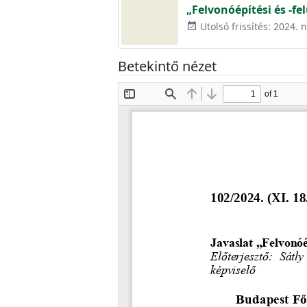
„Felvonóépítési és -fe
Utolsó frissítés: 2024.
event_available
Betekintő nézet