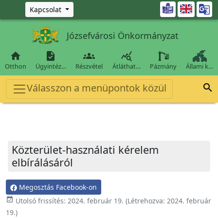
Ugrás a fő tartalomra

Kapcsolat
Józsefvárosi Önkormányzat




Otthon
Ügyintéz…
Részvétel
Átláthat…
Pázmány
Állami k…
Válasszon a menüpontok közül

Közterület-használati kérelem
elbírálásáról
Megosztás Facebook-on
event_available
Utolsó frissítés:
2024. február 19.
(Létrehozva:
2024. február
19.
)