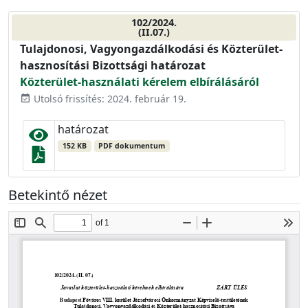
102/2024.
(II.07.)
Tulajdonosi, Vagyongazdálkodási és Közterület-
hasznosítási Bizottsági határozat
Közterület-használati kérelem elbírálásáról
Utolsó frissítés: 2024. február 19.
event_available
határozat
152 KB
PDF dokumentum
Betekintő nézet