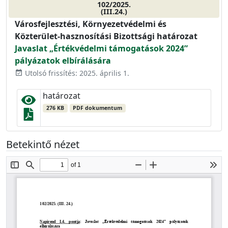
102/2025.
(III.24.)
Városfejlesztési, Környezetvédelmi és
Közterület-hasznosítási Bizottsági határozat
Javaslat „Értékvédelmi támogatások 2024”
pályázatok elbírálására
Utolsó frissítés: 2025. április 1.
event_available
határozat
276 KB
PDF dokumentum
Betekintő nézet