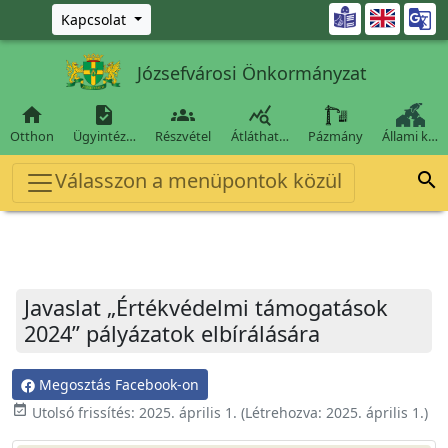
Ugrás a fő tartalomra

Kapcsolat
Józsefvárosi Önkormányzat




Otthon
Ügyintéz…
Részvétel
Átláthat…
Pázmány
Állami k…
Válasszon a menüpontok közül

Javaslat „Értékvédelmi támogatások
2024” pályázatok elbírálására
Megosztás Facebook-on
event_available
Utolsó frissítés:
2025. április 1.
(Létrehozva:
2025. április 1.
)