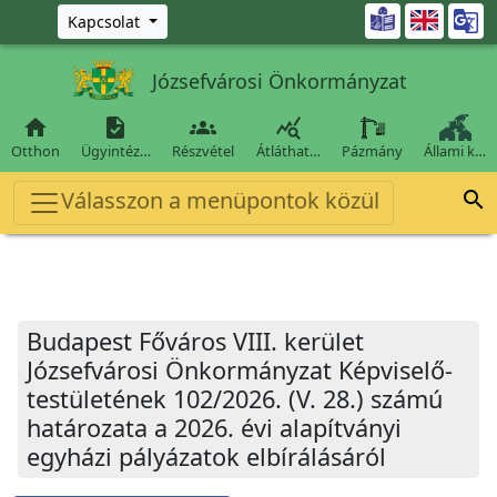
Ugrás a fő tartalomra

Kapcsolat
Józsefvárosi Önkormányzat




Otthon
Ügyintéz…
Részvétel
Átláthat…
Pázmány
Állami k…
Válasszon a menüpontok közül

Budapest Főváros VIII. kerület
Józsefvárosi Önkormányzat Képviselő-
testületének 102/2026. (V. 28.) számú
határozata a 2026. évi alapítványi
egyházi pályázatok elbírálásáról