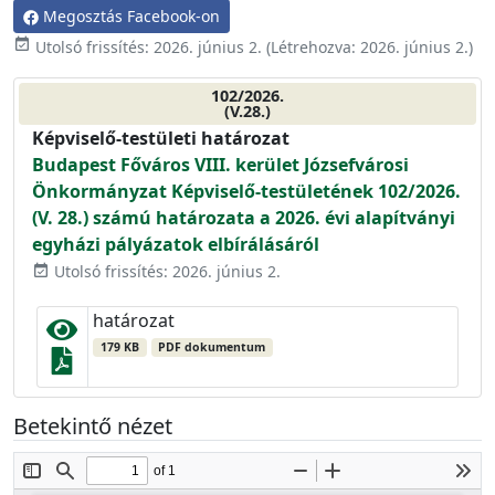
Megosztás Facebook-on
event_available
Utolsó frissítés:
2026. június 2.
(Létrehozva:
2026. június 2.
)
102/2026.
(V.28.)
Képviselő-testületi határozat
Budapest Főváros VIII. kerület Józsefvárosi
Önkormányzat Képviselő-testületének 102/2026.
(V. 28.) számú határozata a 2026. évi alapítványi
egyházi pályázatok elbírálásáról
Utolsó frissítés: 2026. június 2.
event_available
határozat
179 KB
PDF dokumentum
Betekintő nézet