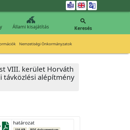


y
Állami kisajátítás
Keresés
formációk
Nemzetiségi Önkormányzatok
t VIII. kerület Horváth
i távközlési alépítmény
határozat
116 KB
PDF dokumentum