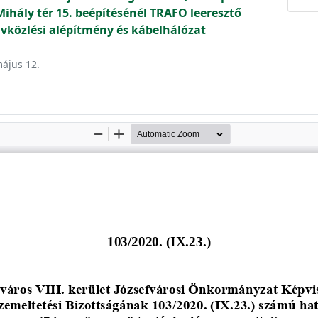
Mihály tér 15. beépítésénél TRAFO leeresztő
ávközlési alépítmény és kábelhálózat
május 12.