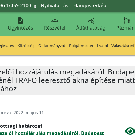
36 1/459-2100
Nyitvatartás
|
Hangostérkép




Ügyintézés
Részvétel
Átláthatóság
Pázmán
jlesztés
Közösség
Önkormányzat
Polgármesteri Hivatal
Választási in
zelői hozzájárulás megadásáról, Budapes
énél TRAFO leeresztő akna építése miatt
sához
ehozva:
2022. május 11.
)
ottsági határozat
ezelői hozzájárulás megadásáról, Budapest