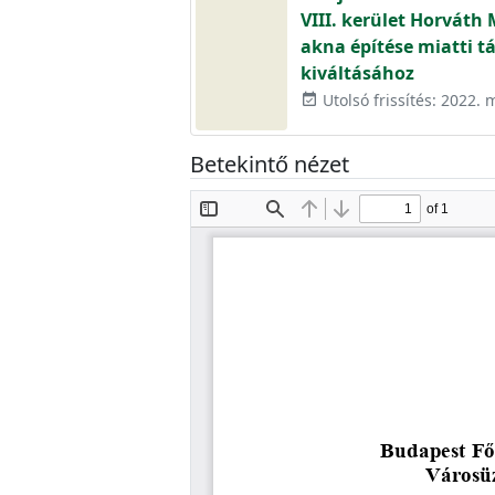
VIII. kerület Horváth 
akna építése miatti t
kiváltásához
Utolsó frissítés: 2022. 
event_available
Betekintő nézet