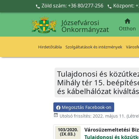
Ugrás a fő tartalomra
Zöld szám: +36 80/277-256
Központ: +



Józsefvárosi
Önkormányzat
Otthon
Hirdetőtábla
Szolgáltatások és intézmények
Városfe
Tulajdonosi és közútke
Mihály tér 15. beépítés
és kábelhálózat kiváltá
Megosztás Facebook-on
event_available
Utolsó frissítés:
2022. május 11.
(Létr
Városüzemeltetési Biz
103/2020.
(IX.03.)
Tulajdonosi és közútk