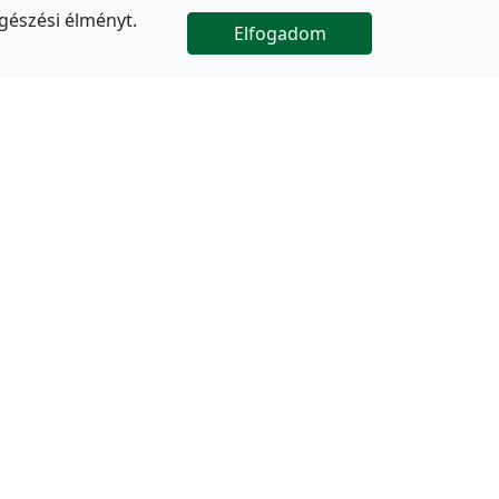
gészési élményt.
Elfogadom

Az oldal folytatódik