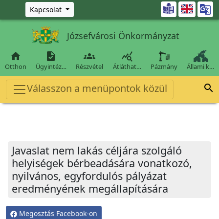
Ugrás a fő tartalomra

Kapcsolat
Józsefvárosi Önkormányzat




Otthon
Ügyintéz…
Részvétel
Átláthat…
Pázmány
Állami k…
Válasszon a menüpontok közül

Javaslat nem lakás céljára szolgáló
helyiségek bérbeadására vonatkozó,
nyilvános, egyfordulós pályázat
eredményének megállapítására
Megosztás Facebook-on