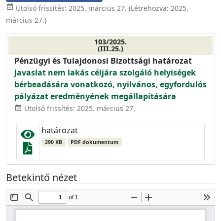
event_available
Utolsó frissítés:
2025. március 27.
(Létrehozva:
2025.
március 27.
)
103/2025.
(III.25.)
Pénzügyi és Tulajdonosi Bizottsági határozat
Javaslat nem lakás céljára szolgáló helyiségek
bérbeadására vonatkozó, nyilvános, egyfordulós
pályázat eredményének megállapítására
Utolsó frissítés: 2025. március 27.
event_available
határozat
290 KB
PDF dokumentum
Betekintő nézet