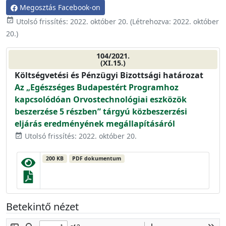
Megosztás Facebook-on
event_available
Utolsó frissítés:
2022. október 20.
(Létrehozva:
2022. október
20.
)
104/2021.
(XI.15.)
Költségvetési és Pénzügyi Bizottsági határozat
Az „Egészséges Budapestért Programhoz
kapcsolódóan Orvostechnológiai eszközök
beszerzése 5 részben” tárgyú közbeszerzési
eljárás eredményének megállapításáról
Utolsó frissítés: 2022. október 20.
event_available
200 KB
PDF dokumentum
Betekintő nézet