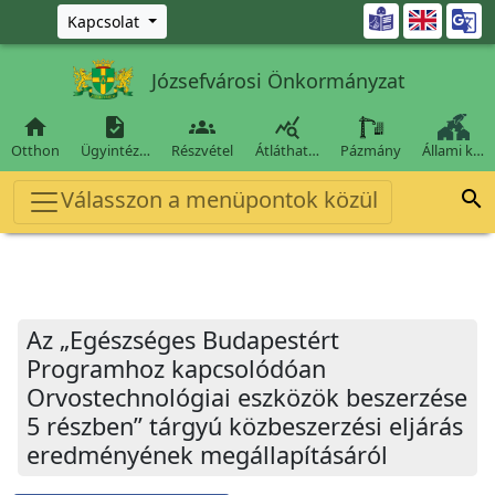
Ugrás a fő tartalomra

Kapcsolat
Józsefvárosi Önkormányzat




Otthon
Ügyintéz…
Részvétel
Átláthat…
Pázmány
Állami k…
Válasszon a menüpontok közül

Az „Egészséges Budapestért
Programhoz kapcsolódóan
Orvostechnológiai eszközök beszerzése
5 részben” tárgyú közbeszerzési eljárás
eredményének megállapításáról