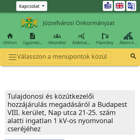
Ugrás a fő tartalomra

Kapcsolat
Józsefvárosi Önkormányzat




Otthon
Ügyintéz…
Részvétel
Átláthat…
Pázmány
Állami k…
Válasszon a menüpontok közül

Tulajdonosi és közútkezelői
hozzájárulás megadásáról a Budapest
VIII. kerület, Nap utca 21-25. szám
alatti ingatlan 1 kV-os nyomvonal
cseréjéhez