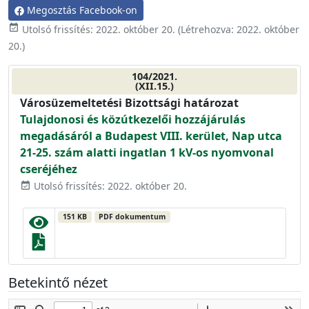
Megosztás Facebook-on
event_available
Utolsó frissítés:
2022. október 20.
(Létrehozva:
2022. október
20.
)
104/2021.
(XII.15.)
Városüzemeltetési Bizottsági határozat
Tulajdonosi és közútkezelői hozzájárulás
megadásáról a Budapest VIII. kerület, Nap utca
21-25. szám alatti ingatlan 1 kV-os nyomvonal
cseréjéhez
Utolsó frissítés: 2022. október 20.
event_available
151 KB
PDF dokumentum
Betekintő nézet