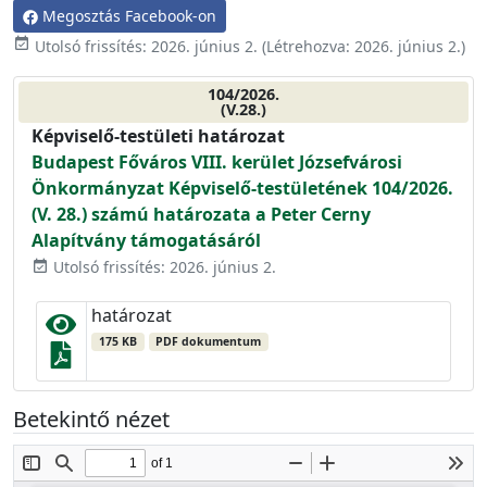
Megosztás Facebook-on
event_available
Utolsó frissítés:
2026. június 2.
(Létrehozva:
2026. június 2.
)
104/2026.
(V.28.)
Képviselő-testületi határozat
Budapest Főváros VIII. kerület Józsefvárosi
Önkormányzat Képviselő-testületének 104/2026.
(V. 28.) számú határozata a Peter Cerny
Alapítvány támogatásáról
Utolsó frissítés: 2026. június 2.
event_available
határozat
175 KB
PDF dokumentum
Betekintő nézet