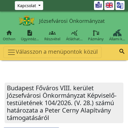
Ugrás a fő tartalomra

Kapcsolat
Józsefvárosi Önkormányzat




Otthon
Ügyintéz…
Részvétel
Átláthat…
Pázmány
Állami k…
Válasszon a menüpontok közül

Budapest Főváros VIII. kerület
Józsefvárosi Önkormányzat Képviselő-
testületének 104/2026. (V. 28.) számú
határozata a Peter Cerny Alapítvány
támogatásáról