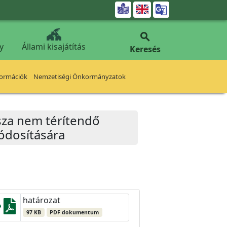


y
Állami kisajátítás
Keresés
formációk
Nemzetiségi Önkormányzatok
ssza nem térítendő
ódosítására
határozat
97 KB
PDF dokumentum