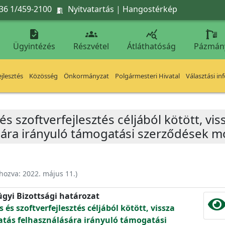
36 1/459-2100
Nyitvatartás
|
Hangostérkép




Ügyintézés
Részvétel
Átláthatóság
Pázmán
jlesztés
Közösség
Önkormányzat
Polgármesteri Hivatal
Választási in
és szoftverfejlesztés céljából kötött, vi
ára irányuló támogatási szerződések m
ehozva:
2022. május 11.
)
ügyi Bizottsági határozat
 és szoftverfejlesztés céljából kötött, vissza
tás felhasználására irányuló támogatási