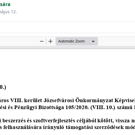
sára
május 12.