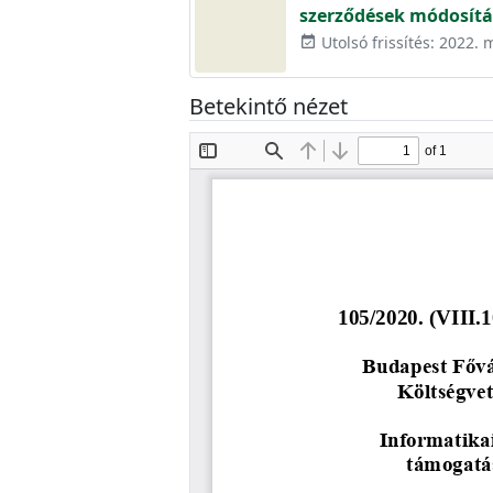
szerződések módosítá
Utolsó frissítés: 2022. 
event_available
Betekintő nézet