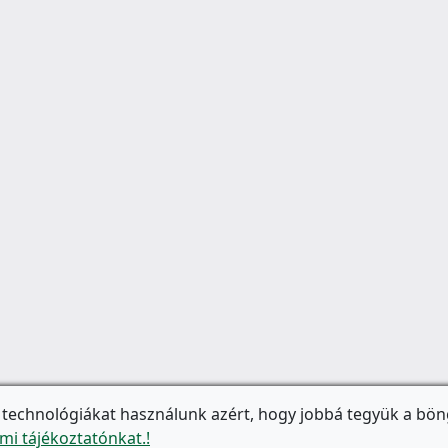
 technológiákat használunk azért, hogy jobbá tegyük a bön
mi tájékoztatónkat.!