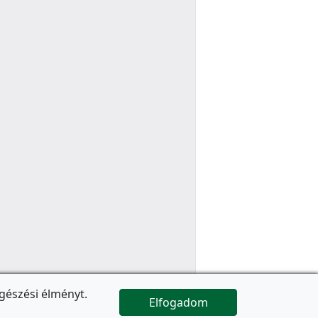
gészési élményt.
Elfogadom

Az oldal folytatódik