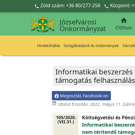
Ugrás a fő tartalomra
Zöld szám: +36 80/277-256
Központ: +



Józsefvárosi
Önkormányzat
Otthon
Hirdetőtábla
Szolgáltatások és intézmények
Városfe
Informatikai beszerzés 
támogatás felhasználás
Megosztás Facebook-on
event_available
Utolsó frissítés:
2022. május 11.
(Létr
Költségvetési és Pénz
105/2020.
(VII.31.)
Informatikai beszerzés
nem térítendő támoga