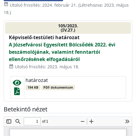
event_available
Utolsó frissítés:
2024. február 21.
(Létrehozva:
2023. május
18.
)
105/2023.
(IV.27.)
Képviselő-testületi határozat
A Józsefvárosi Egyesített Bölcsődék 2022. évi
beszámolójának, valamint fenntartói
ellenőrzésének elfogadásáról
Utolsó frissítés: 2023. május 18.
event_available
határozat
194 KB
PDF dokumentum
Betekintő nézet