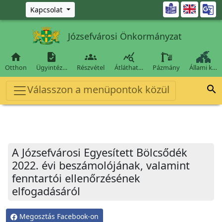
Ugrás a fő tartalomra

Kapcsolat
Józsefvárosi Önkormányzat




Otthon
Ügyintéz…
Részvétel
Átláthat…
Pázmány
Állami k…
Válasszon a menüpontok közül

A Józsefvárosi Egyesített Bölcsődék
2022. évi beszámolójának, valamint
fenntartói ellenőrzésének
elfogadásáról
Megosztás Facebook-on