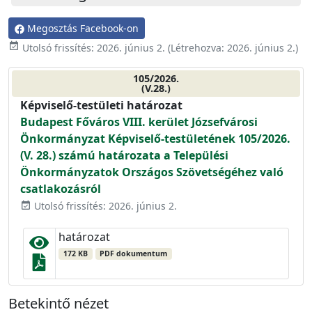
Megosztás Facebook-on
event_available
Utolsó frissítés:
2026. június 2.
(Létrehozva:
2026. június 2.
)
105/2026.
(V.28.)
Képviselő-testületi határozat
Budapest Főváros VIII. kerület Józsefvárosi
Önkormányzat Képviselő-testületének 105/2026.
(V. 28.) számú határozata a Települési
Önkormányzatok Országos Szövetségéhez való
csatlakozásról
Utolsó frissítés: 2026. június 2.
event_available
határozat
172 KB
PDF dokumentum
Betekintő nézet