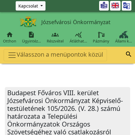
Ugrás a fő tartalomra

Kapcsolat
Józsefvárosi Önkormányzat




Otthon
Ügyintéz…
Részvétel
Átláthat…
Pázmány
Állami k…
Válasszon a menüpontok közül

Budapest Főváros VIII. kerület
Józsefvárosi Önkormányzat Képviselő-
testületének 105/2026. (V. 28.) számú
határozata a Települési
Önkormányzatok Országos
Szövetségéhez való csatlakozásról