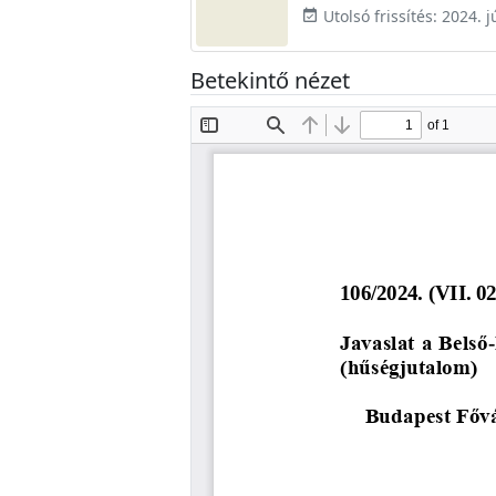
Utolsó frissítés: 2024. j
event_available
Betekintő nézet