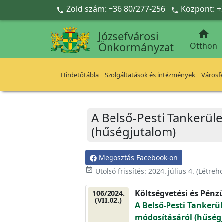
Ugrás a fő tartalomra
Zöld szám: +36 80/277-256
Központ: +



Józsefvárosi
Önkormányzat
Otthon
Hirdetőtábla
Szolgáltatások és intézmények
Városfe
A Belső-Pesti Tankerül
(hűségjutalom)
Megosztás Facebook-on
event_available
Utolsó frissítés:
2024. július 4.
(Létreh
Költségvetési és Pénz
106/2024.
(VII.02.)
A Belső-Pesti Tankerü
módosításáról (hűség