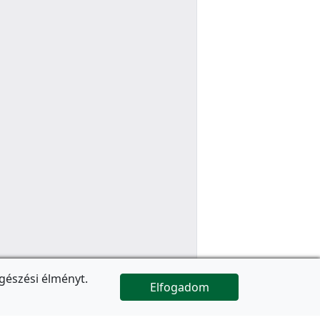
gészési élményt.
Elfogadom

Az oldal folytatódik