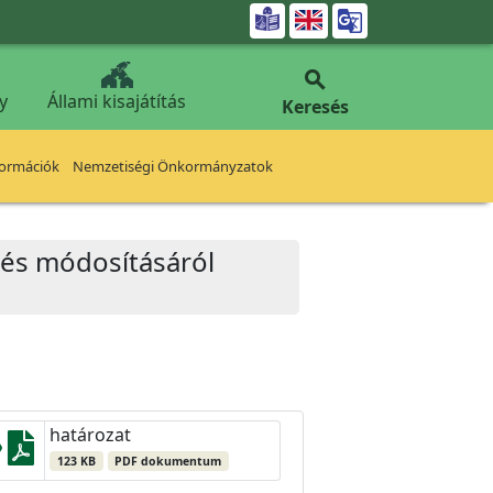


y
Állami kisajátítás
Keresés
formációk
Nemzetiségi Önkormányzatok
dés módosításáról
határozat
123 KB
PDF dokumentum