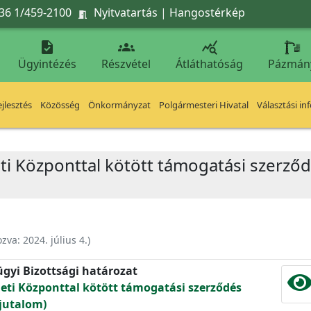
36 1/459-2100
Nyitvatartás
|
Hangostérkép




Ügyintézés
Részvétel
Átláthatóság
Pázmán
jlesztés
Közösség
Önkormányzat
Polgármesteri Hivatal
Választási in
eti Központtal kötött támogatási szerző
ozva:
2024. július 4.
)
ügyi Bizottsági határozat
leti Központtal kötött támogatási szerződés
jutalom)