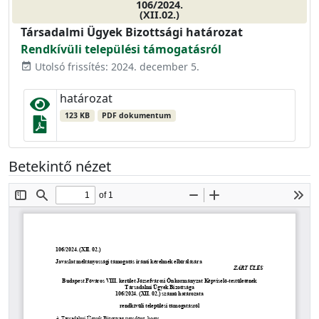
106/2024.
(XII.02.)
Társadalmi Ügyek Bizottsági határozat
Rendkívüli települési támogatásról
Utolsó frissítés: 2024. december 5.
event_available
határozat
123 KB
PDF dokumentum
Betekintő nézet