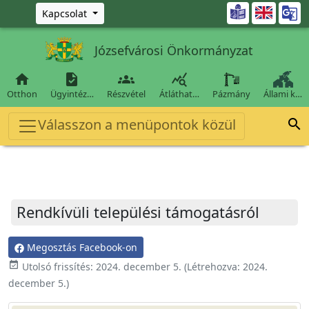
Ugrás a fő tartalomra

Kapcsolat
Józsefvárosi Önkormányzat




Otthon
Ügyintéz…
Részvétel
Átláthat…
Pázmány
Állami k…
Válasszon a menüpontok közül

Rendkívüli települési támogatásról
Megosztás Facebook-on
event_available
Utolsó frissítés:
2024. december 5.
(Létrehozva:
2024.
december 5.
)