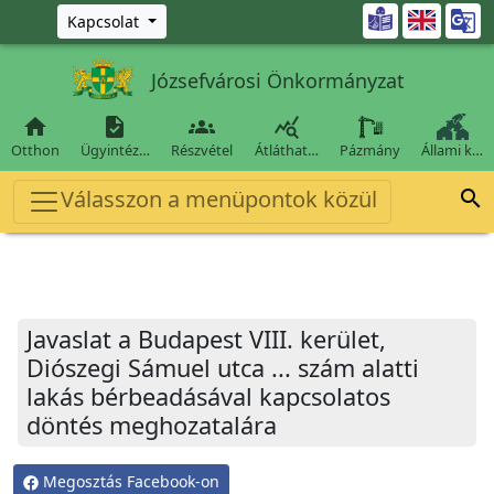
Ugrás a fő tartalomra

Kapcsolat
Józsefvárosi Önkormányzat




Otthon
Ügyintéz…
Részvétel
Átláthat…
Pázmány
Állami k…
Válasszon a menüpontok közül

Javaslat a Budapest VIII. kerület,
Diószegi Sámuel utca ... szám alatti
lakás bérbeadásával kapcsolatos
döntés meghozatalára
Megosztás Facebook-on