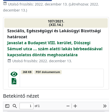
event_available
Utolsó frissítés:
2022. december 13.
(Létrehozva:
2022.
december 13.
)
107/2021.
(XII.14.)
Szociális, Egészségügyi és Lakásügyi Bizottsági
határozat
Javaslat a Budapest VIII. kerület, Diószegi
Sámuel utca ... szám alatti lakás bérbeadásával
kapcsolatos döntés meghozatalára
Utolsó frissítés: 2022. december 13.
event_available
268 KB
PDF dokumentum
Betekintő nézet