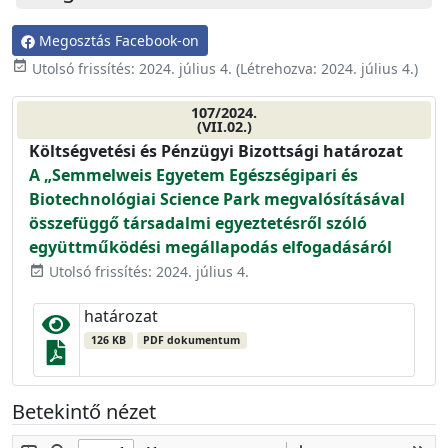
Megosztás Facebook-on
event_available
Utolsó frissítés:
2024. július 4.
(Létrehozva:
2024. július 4.
)
107/2024.
(VII.02.)
Költségvetési és Pénzügyi Bizottsági határozat
A „Semmelweis Egyetem Egészségipari és
Biotechnológiai Science Park megvalósításával
összefüggő társadalmi egyeztetésről szóló
együttműködési megállapodás elfogadásáról
Utolsó frissítés: 2024. július 4.
event_available
határozat
126 KB
PDF dokumentum
Betekintő nézet