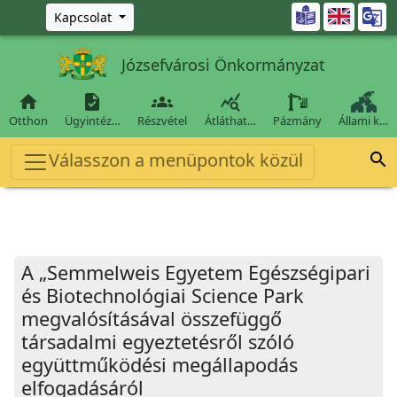
Ugrás a fő tartalomra

Kapcsolat
Józsefvárosi Önkormányzat




Otthon
Ügyintéz…
Részvétel
Átláthat…
Pázmány
Állami k…
Válasszon a menüpontok közül

A „Semmelweis Egyetem Egészségipari
és Biotechnológiai Science Park
megvalósításával összefüggő
társadalmi egyeztetésről szóló
együttműködési megállapodás
elfogadásáról