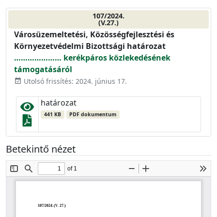
107/2024.
(V.27.)
Városüzemeltetési, Közösségfejlesztési és
Környezetvédelmi Bizottsági határozat
………………… kerékpáros közlekedésének
támogatásáról
Utolsó frissítés: 2024. június 17.
event_available
határozat
441 KB
PDF dokumentum
Betekintő nézet