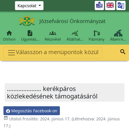
Ugrás a fő tartalomra

Kapcsolat
Józsefvárosi Önkormányzat




Otthon
Ügyintéz…
Részvétel
Átláthat…
Pázmány
Állami k…
Válasszon a menüpontok közül

………………… kerékpáros
közlekedésének támogatásáról
Megosztás Facebook-on
event_available
Utolsó frissítés:
2024. június 17.
(Létrehozva:
2024. június
17.
)