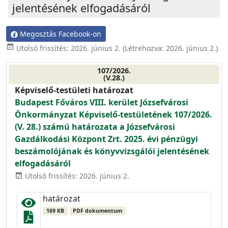
jelentésének elfogadásáról
Megosztás Facebook-on
event_available
Utolsó frissítés:
2026. június 2.
(Létrehozva:
2026. június 2.
)
107/2026.
(V.28.)
Képviselő-testületi határozat
Budapest Főváros VIII. kerület Józsefvárosi
Önkormányzat Képviselő-testületének 107/2026.
(V. 28.) számú határozata a Józsefvárosi
Gazdálkodási Központ Zrt. 2025. évi pénzügyi
beszámolójának és könyvvizsgálói jelentésének
elfogadásáról
Utolsó frissítés: 2026. június 2.
event_available
határozat
169 KB
PDF dokumentum