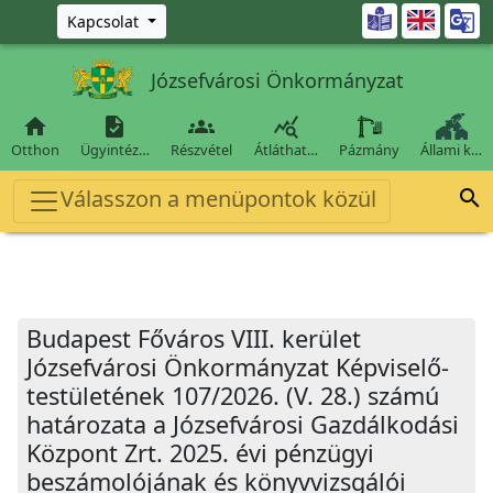
Ugrás a fő tartalomra

Kapcsolat
Józsefvárosi Önkormányzat




Otthon
Ügyintéz…
Részvétel
Átláthat…
Pázmány
Állami k…
Válasszon a menüpontok közül

Budapest Főváros VIII. kerület
Józsefvárosi Önkormányzat Képviselő-
testületének 107/2026. (V. 28.) számú
határozata a Józsefvárosi Gazdálkodási
Központ Zrt. 2025. évi pénzügyi
beszámolójának és könyvvizsgálói