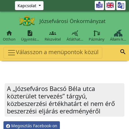
Ugrás a fő tartalomra

Kapcsolat
Józsefvárosi Önkormányzat




Otthon
Ügyintéz…
Részvétel
Átláthat…
Pázmány
Állami k…
Válasszon a menüpontok közül

A „Józsefváros Bacsó Béla utca
közterület tervezés” tárgyú,
közbeszerzési értékhatárt el nem érő
beszerzési eljárás eredményéről
Megosztás Facebook-on