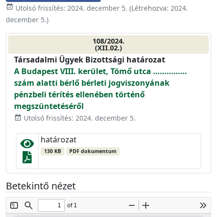
event_available
Utolsó frissítés:
2024. december 5.
(Létrehozva:
2024.
december 5.
)
108/2024.
(XII.02.)
Társadalmi Ügyek Bizottsági határozat
A Budapest VIII. kerület, Tömő utca ……………
szám alatti bérlő bérleti jogviszonyának
pénzbeli térítés ellenében történő
megszüntetéséről
Utolsó frissítés: 2024. december 5.
event_available
határozat
130 KB
PDF dokumentum
Betekintő nézet