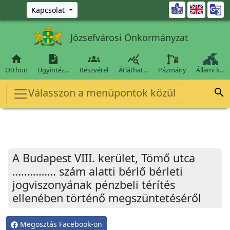
Ugrás a fő tartalomra

Kapcsolat
Józsefvárosi Önkormányzat




Otthon
Ügyintéz…
Részvétel
Átláthat…
Pázmány
Állami k…
Válasszon a menüpontok közül

A Budapest VIII. kerület, Tömő utca
…………… szám alatti bérlő bérleti
jogviszonyának pénzbeli térítés
ellenében történő megszüntetéséről
Megosztás Facebook-on