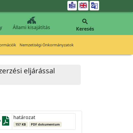


y
Állami kisajátítás
Keresés
formációk
Nemzetiségi Önkormányzatok
erzési eljárással
határozat
157 KB
PDF dokumentum