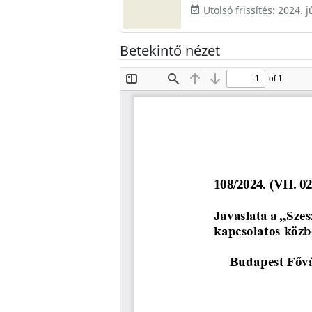
Utolsó frissítés: 2024. j
event_available
Betekintő nézet