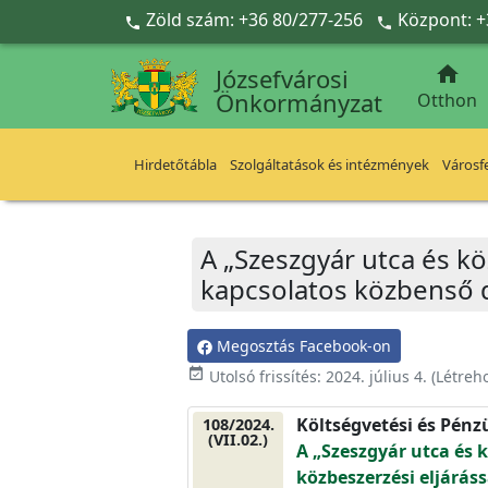
Ugrás a fő tartalomra
Zöld szám: +36 80/277-256
Központ: +



Józsefvárosi
Önkormányzat
Otthon
Hirdetőtábla
Szolgáltatások és intézmények
Városfe
A „Szeszgyár utca és kö
kapcsolatos közbenső 
Megosztás Facebook-on
event_available
Utolsó frissítés:
2024. július 4.
(Létreh
Költségvetési és Pénz
108/2024.
(VII.02.)
A „Szeszgyár utca és 
közbeszerzési eljárás