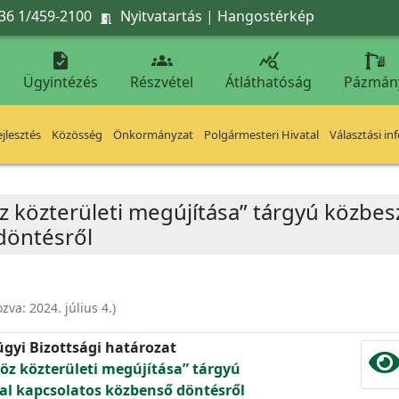
36 1/459-2100
Nyitvatartás
|
Hangostérkép




Ügyintézés
Részvétel
Átláthatóság
Pázmán
jlesztés
Közösség
Önkormányzat
Polgármesteri Hivatal
Választási in
z közterületi megújítása” tárgyú közbesz
döntésről
ozva:
2024. július 4.
)
ügyi Bizottsági határozat
köz közterületi megújítása” tárgyú
sal kapcsolatos közbenső döntésről