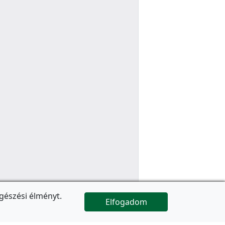
gészési élményt.
Elfogadom

Az oldal folytatódik