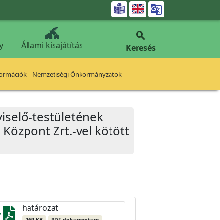


y
Állami kisajátítás
Keresés
formációk
Nemzetiségi Önkormányzatok
iselő-testületének
 Központ Zrt.-vel kötött
határozat
169 KB
PDF dokumentum