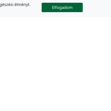
gészési élményt.
Elfogadom

Az oldal folytatódik