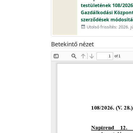
testületének 108/2026.
Gazdálkodási Központ Z
szerződések módosítá
Utolsó frissítés: 2026. j
event_available
Betekintő nézet