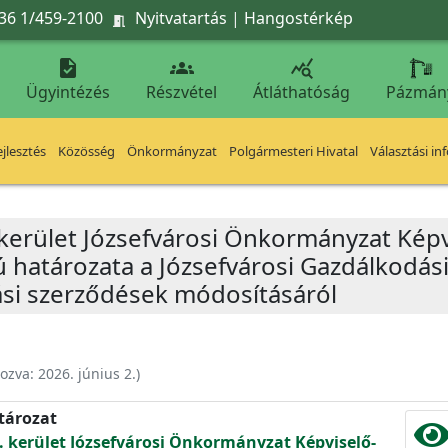
36 1/459-2100
Nyitvatartás
|
Hangostérkép




Ügyintézés
Részvétel
Átláthatóság
Pázmán
jlesztés
Közösség
Önkormányzat
Polgármesteri Hivatal
Választási in
 kerület Józsefvárosi Önkormányzat Képv
ú határozata a Józsefvárosi Gazdálkodási
tási szerződések módosításáról
hozva:
2026. június 2.
)
atározat
. kerület Józsefvárosi Önkormányzat Képviselő-