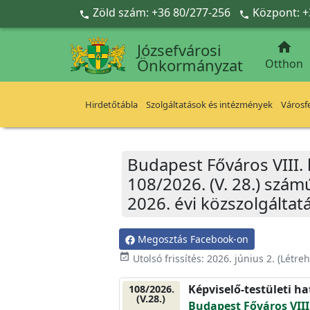
Ugrás a fő tartalomra
Zöld szám: +36 80/277-256
Központ: +



Józsefvárosi
Önkormányzat
Otthon
Hirdetőtábla
Szolgáltatások és intézmények
Városfe
Budapest Főváros VIII.
108/2026. (V. 28.) szám
2026. évi közszolgálta
Megosztás Facebook-on
event_available
Utolsó frissítés:
2026. június 2.
(Létre
Képviselő-testületi h
108/2026.
(V.28.)
Budapest Főváros VIII