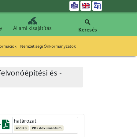


y
Állami kisajátítás
Keresés
formációk
Nemzetiségi Önkormányzatok
Felvonóépítési és -
határozat
450 KB
PDF dokumentum