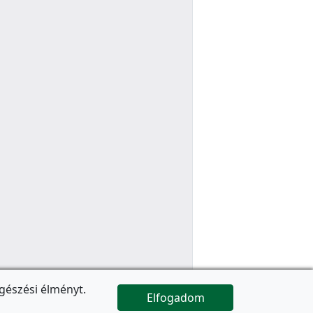
gészési élményt.
Elfogadom

Az oldal folytatódik