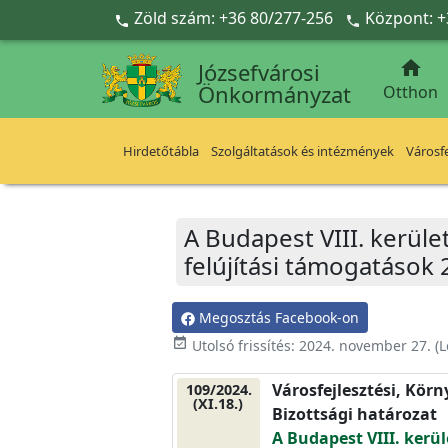
Ugrás a fő tartalomra
Zöld szám: +36 80/277-256
Központ: +



Józsefvárosi
Önkormányzat
Otthon
Hirdetőtábla
Szolgáltatások és intézmények
Városfe
A Budapest VIII. kerüle
felújítási támogatások 
Megosztás Facebook-on
event_available
Utolsó frissítés:
2024. november 27.
(L
Városfejlesztési, Kör
109/2024.
(XI.18.)
Bizottsági határozat
A Budapest VIII. kerül