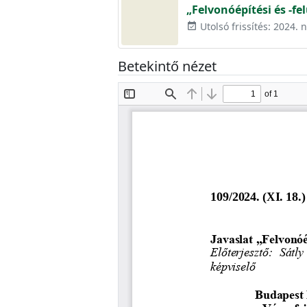
„Felvonóépítési és -fe
Utolsó frissítés: 2024.
event_available
Betekintő nézet