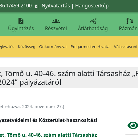
36 1/459-2100
Nyitvatartás
|
Hangostérkép




Ügyintézés
Részvétel
Átláthatóság
Pázmán
jlesztés
Közösség
Önkormányzat
Polgármesteri Hivatal
Választási in
t, Tömő u. 40-46. szám alatti Társasház „
2024” pályázatáról
étrehozva:
2024. november 27.
)
nyezetvédelmi és Közterület-hasznosítási
et, Tömő u. 40-46. szám alatti Társasház