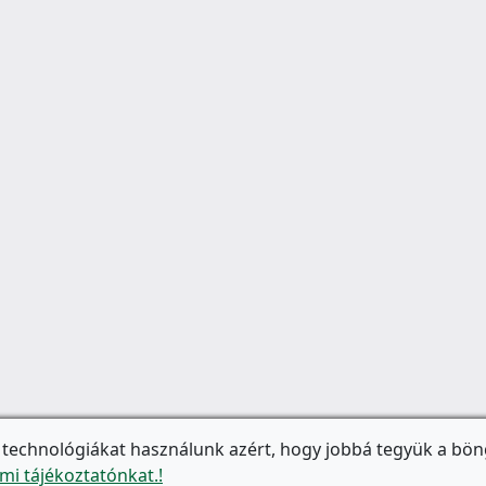
 technológiákat használunk azért, hogy jobbá tegyük a bön
mi tájékoztatónkat.!