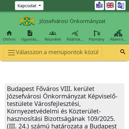
Ugrás a fő tartalomra

Kapcsolat
Józsefvárosi Önkormányzat




Otthon
Ügyintéz…
Részvétel
Átláthat…
Pázmány
Állami k…
Válasszon a menüpontok közül

Budapest Főváros VIII. kerület
Józsefvárosi Önkormányzat Képviselő-
testülete Városfejlesztési,
Környezetvédelmi és Közterület-
hasznosítási Bizottságának 109/2025.
(III. 24.) számú határozata a Budapest