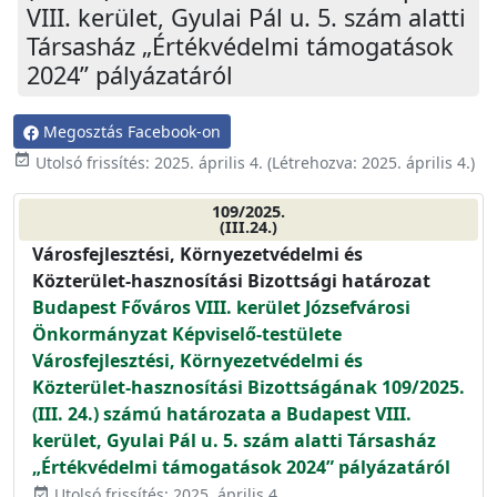
VIII. kerület, Gyulai Pál u. 5. szám alatti
Társasház „Értékvédelmi támogatások
2024” pályázatáról
Megosztás Facebook-on
event_available
Utolsó frissítés:
2025. április 4.
(Létrehozva:
2025. április 4.
)
109/2025.
(III.24.)
Városfejlesztési, Környezetvédelmi és
Közterület-hasznosítási Bizottsági határozat
Budapest Főváros VIII. kerület Józsefvárosi
Önkormányzat Képviselő-testülete
Városfejlesztési, Környezetvédelmi és
Közterület-hasznosítási Bizottságának 109/2025.
(III. 24.) számú határozata a Budapest VIII.
kerület, Gyulai Pál u. 5. szám alatti Társasház
„Értékvédelmi támogatások 2024” pályázatáról
Utolsó frissítés: 2025. április 4.
event_available