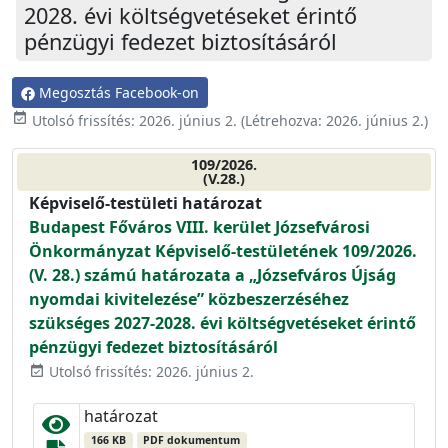
2028. évi költségvetéseket érintő
pénzügyi fedezet biztosításáról
Megosztás Facebook-on
event_available
Utolsó frissítés:
2026. június 2.
(Létrehozva:
2026. június 2.
)
109/2026.
(V.28.)
Képviselő-testületi határozat
Budapest Főváros VIII. kerület Józsefvárosi
Önkormányzat Képviselő-testületének 109/2026.
(V. 28.) számú határozata a „Józsefváros Újság
nyomdai kivitelezése” közbeszerzéséhez
szükséges 2027-2028. évi költségvetéseket érintő
pénzügyi fedezet biztosításáról
Utolsó frissítés: 2026. június 2.
event_available
határozat
166 KB
PDF dokumentum