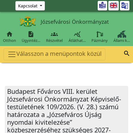
Ugrás a fő tartalomra

Kapcsolat
Józsefvárosi Önkormányzat




Otthon
Ügyintéz…
Részvétel
Átláthat…
Pázmány
Állami k…
Válasszon a menüpontok közül

Budapest Főváros VIII. kerület
Józsefvárosi Önkormányzat Képviselő-
testületének 109/2026. (V. 28.) számú
határozata a „Józsefváros Újság
nyomdai kivitelezése”
közbeszerzéséhez szükséges 2027-