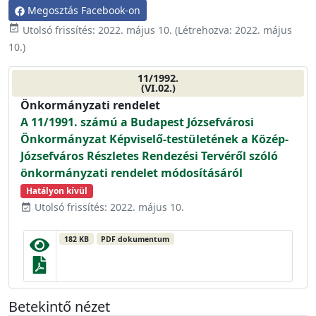
Megosztás Facebook-on
event_available
Utolsó frissítés:
2022. május 10.
(Létrehozva:
2022. május
10.
)
11/1992.
(VI.02.)
Önkormányzati rendelet
A 11/1991. számú a Budapest Józsefvárosi
Önkormányzat Képviselő-testületének a Közép-
Józsefváros Részletes Rendezési Tervéről szóló
önkormányzati rendelet módosításáról
Hatályon kívül
Utolsó frissítés: 2022. május 10.
event_available
182 KB
PDF dokumentum
Betekintő nézet