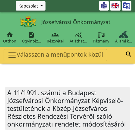
Ugrás a fő tartalomra

Kapcsolat
Józsefvárosi Önkormányzat




Otthon
Ügyintéz…
Részvétel
Átláthat…
Pázmány
Állami k…
Válasszon a menüpontok közül

A 11/1991. számú a Budapest
Józsefvárosi Önkormányzat Képviselő-
testületének a Közép-Józsefváros
Részletes Rendezési Tervéről szóló
önkormányzati rendelet módosításáról