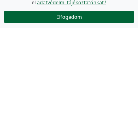
el
adatvédelmi tájékoztatónkat.!
Elfogadom
