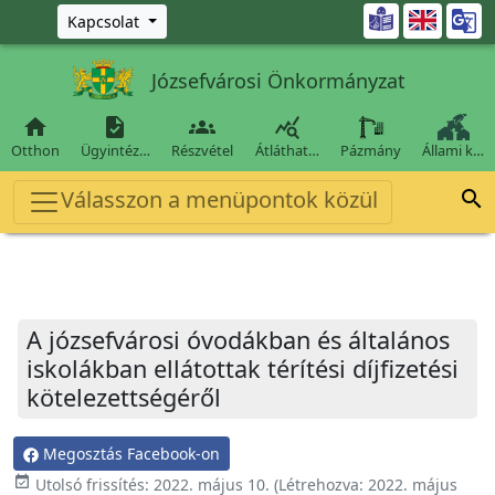
Ugrás a fő tartalomra

Kapcsolat
Józsefvárosi Önkormányzat




Otthon
Ügyintéz…
Részvétel
Átláthat…
Pázmány
Állami k…
Válasszon a menüpontok közül

A józsefvárosi óvodákban és általános
iskolákban ellátottak térítési díjfizetési
kötelezettségéről
Megosztás Facebook-on
event_available
Utolsó frissítés:
2022. május 10.
(Létrehozva:
2022. május