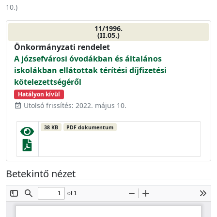
10.
)
11/1996.
(II.05.)
Önkormányzati rendelet
A józsefvárosi óvodákban és általános
iskolákban ellátottak térítési díjfizetési
kötelezettségéről
Hatályon kívül
Utolsó frissítés: 2022. május 10.
event_available
38 KB
PDF dokumentum
Betekintő nézet