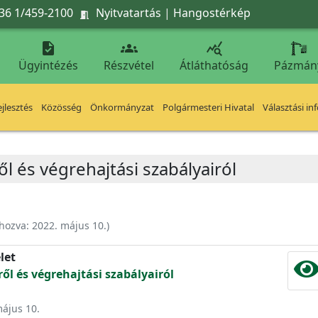
36 1/459-2100
Nyitvatartás
|
Hangostérkép




Ügyintézés
Részvétel
Átláthatóság
Pázmán
jlesztés
Közösség
Önkormányzat
Polgármesteri Hivatal
Választási in
ől és végrehajtási szabályairól
ehozva:
2022. május 10.
)
let
ről és végrehajtási szabályairól
május 10.