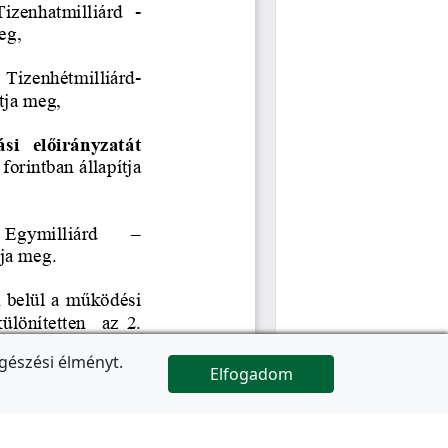
gészési élményt.
Elfogadom

Az oldal folytatódik