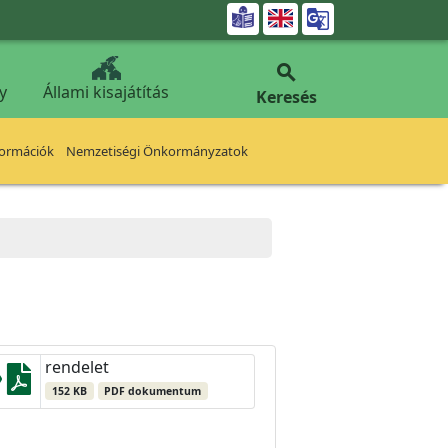


y
Állami kisajátítás
Keresés
formációk
Nemzetiségi Önkormányzatok
rendelet
152 KB
PDF dokumentum