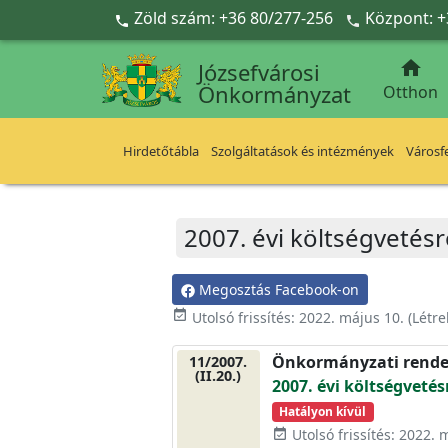
Ugrás a fő tartalomra
Zöld szám: +36 80/277-256
Központ: +



Józsefvárosi
Önkormányzat
Otthon
Hirdetőtábla
Szolgáltatások és intézmények
Városfe
2007. évi költségvetésr
Megosztás Facebook-on
event_available
Utolsó frissítés:
2022. május 10.
(Létr
Önkormányzati rende
11/2007.
(II.20.)
2007. évi költségvetés
Hatályon kívül
Utolsó frissítés: 2022. 
event_available