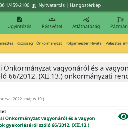
36 1/459-2100
Nyitvatartás
|
Hangostérkép




Ügyintézés
Részvétel
Átláthatóság
Pázmán
jlesztés
Közösség
Önkormányzat
Polgármesteri Hivatal
Választási in
i Önkormányzat vagyonáról és a vagyon f
óló 66/2012. (XII.13.) önkormányzati ren
ehozva:
2022. május 10.
)
let
osi Önkormányzat vagyonáról és a vagyon
ok gyakorlásáról szóló 66/2012. (XII.13.)