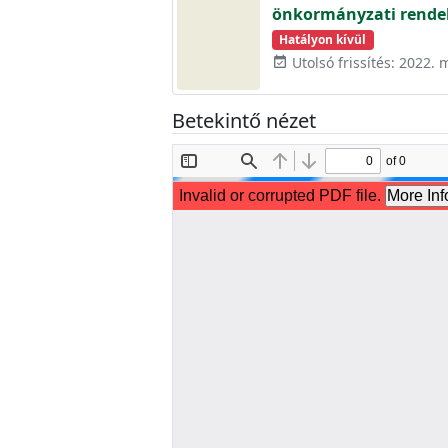
önkormányzati rendel
Hatályon kívül
Utolsó frissítés: 2022. 
event_available
Betekintő nézet