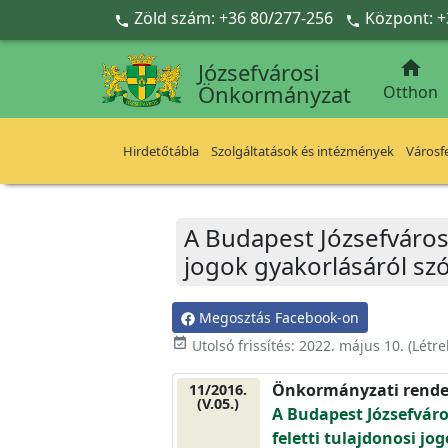
Ugrás a fő tartalomra
Zöld szám: +36 80/277-256
Központ: +



Józsefvárosi
Önkormányzat
Otthon
Hirdetőtábla
Szolgáltatások és intézmények
Városfe
A Budapest Józsefváros
jogok gyakorlásáról sz
Megosztás Facebook-on
event_available
Utolsó frissítés:
2022. május 10.
(Létr
Önkormányzati rende
11/2016.
(V.05.)
A Budapest Józsefvár
feletti tulajdonosi jog