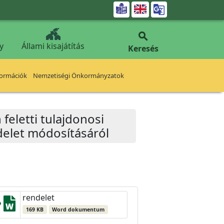


y
Állami kisajátítás
Keresés
formációk
Nemzetiségi Önkormányzatok
eletti tulajdonosi
delet módosításáról
rendelet
169 KB
Word dokumentum